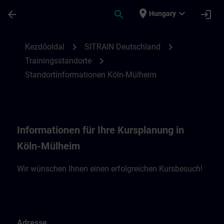
Ugrás a fő tartalomra
Oldal betöltve
place
expand_more
arrow_back
search
login
Hungary
Standortinformationen Köln-Mühlheim | 
chevron_right
chevron_right
Kezdőoldal
SITRAIN Deutschland
chevron_right
Trainingsstandorte
Standortinformationen Köln-Mülheim
Informationen für Ihre Kursplanung in
Köln-Mülheim
Wir wünschen Ihnen einen erfolgreichen Kursbesuch!
Adresse