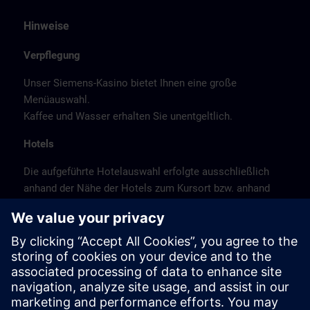
Hinweise
Verpflegung
Unser Siemens-Kasino bietet Ihnen eine große
Menüauswahl.
Kaffee und Wasser erhalten Sie unentgeltlich.
Hotels
Die aufgeführte Hotelauswahl erfolgte ausschließlich
anhand der Nähe der Hotels zum Kursort bzw. anhand
der günstigen Verkehrsanbindung zum
Veranstaltungsort.
Es handelt sich hierbei nicht um Siemens-
Vertragshotels, daher können wir für die Qualität der
Hotels keine Gewähr übernehmen.
Stornierung