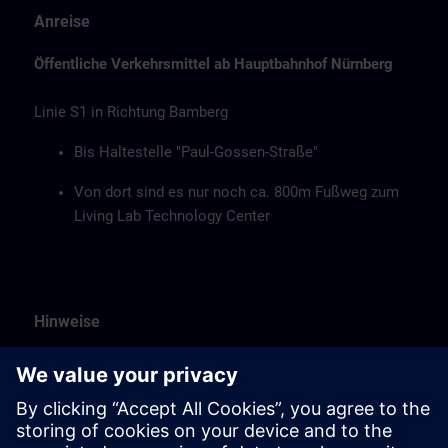
Anreise
Öffentliche Verkehrsmittel ab Hauptbahnhof Nürnberg
Linie S1 in Richtung Bamberg
Bis Haltestelle "Paul-Gossen-Straße"
Von dort sind es nur noch ca. 800m Fußweg zum
Living Lab Technology Center
Hinweise
Verpflegung
Essen, Kaffee und Wasser erhalten Sie unentgeltlich.