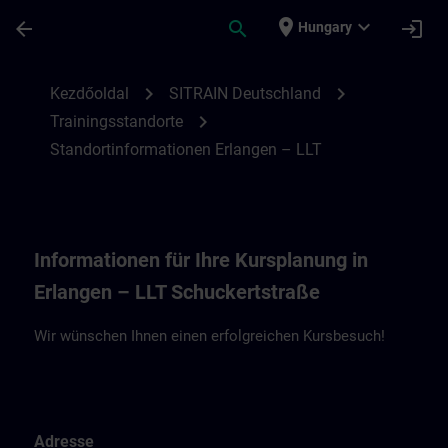
Ugrás a fő tartalomra
Oldal betöltve
place
expand_more
arrow_back
search
login
Hungary
Standortinformationen Erlangen – Living 
chevron_right
chevron_right
Kezdőoldal
SITRAIN Deutschland
chevron_right
Trainingsstandorte
Standortinformationen Erlangen – LLT
Informationen für Ihre Kursplanung in
Erlangen – LLT Schuckertstraße
Wir wünschen Ihnen einen erfolgreichen Kursbesuch!
Adresse