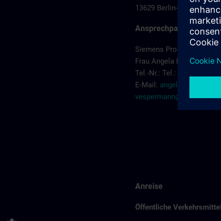
13629 Berlin-Siemensstad
Ansprechpartner
Siemens Professional Ed
Frau Angela Behns-Vesp
Tel.-Nr.: Tel.: +49 (0) 172
E-Mail:
angela.behns-
vespermann@siemens.c
Anreise
Öffentliche Verkehrsmitt