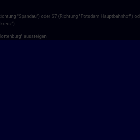
Richtung "Spandau") oder S7 (Richtung "Potsdam Hauptbahnhof") od
kreuz“)
lottenburg" aussteigen
ß zur U-Bahn U7 Haltestelle “Wilmersdorfer Straße” in Richtung
 Rohrdamm“ aussteigen
"
Haltestelle Rohrdamm“
 Kursteilnehmer an der Pforte Nonnendammallee 104. Dort erhalten 
 parken Sie dann auf dem Siemens-Parkplatz Einfahrt