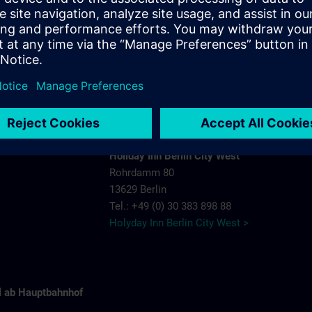
13581 Berlin
t
Tel.: +49 (0) 30 335 020
Ibis Hotel Berlin Spandau >
Mercure Hotel Berlin City West
ucation
Ohmstr. 4 - 6
ermann
13629 Berlin
 8322106
Tel.: +49 (0) 30 380 30
Mercure Hotel Berlin City West >
om
Holiday Inn Berlin City West
Rohrdamm 80
13629 Berlin
Tel.: +49 (0) 30 383 898 88
Holyday Inn Berlin City West >
el ab Hauptbahnhof