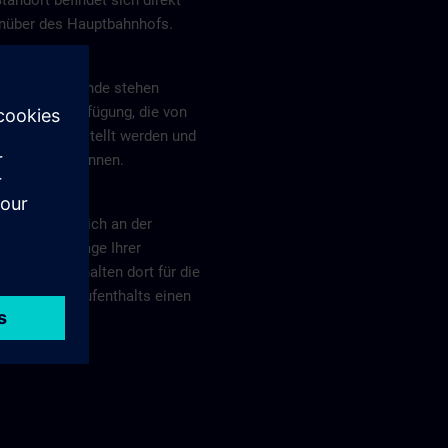
tandort befindet sich direkt
nüber des Hauptbahnhofs.
en
 um das Gelände stehen
lätze zur Verfügung, die von
ens bereitgestellt werden und
tzt werden können.
ldung
 melden Sie sich an der
pforte (Vorlage Ihrer
dung). Sie erhalten dort für die
 Ihres Kursaufenthalts einen
cherausweis.