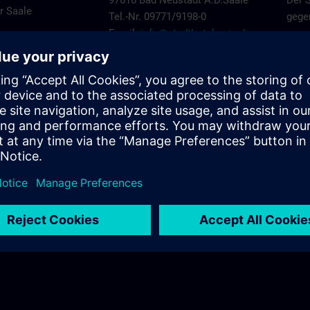
97616 Bad Neustadt A.D.Saale
Der S
r Saale
Tel.-Nr. 09771/9198-0
gege
Email:
info@stadthotel-geis.de
Park
Residenz
Rund
An der Stadthalle 5
Parkp
69
97616 Bad Neustadt A.D.Saale
Siem
@siemens.com
Tel.-Nr.: 09771-9010
genu
Email:
info@hotelresidenz-nes.de
Anme
Tilman
Bitte
Riemenschneiderstr. 42
Haupt
97702 Munnerstadt
Einla
Tel.-Nr.: 09733 - 81330
Dauer
Email:
info@hotel-tilman.de
Besu