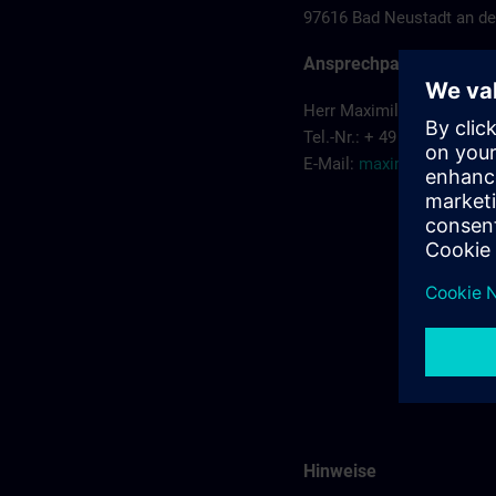
97616 Bad Neustadt an de
Ansprechpartner
Herr Maximilian Gapp
Tel.-Nr.: + 49 (173) 39264
E-Mail:
maximilian.gapp
Hinweise