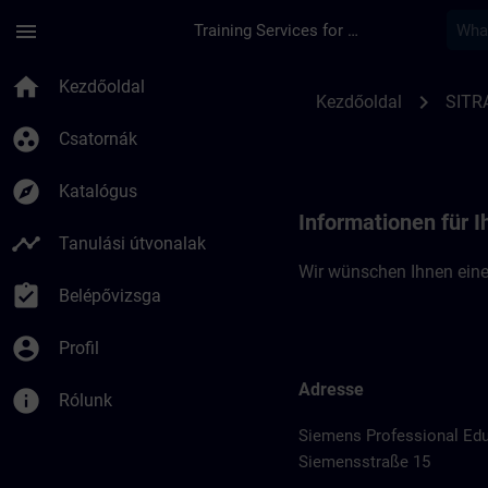
Ugrás a fő tartalomra
Oldal betöltve
menu
Training Services for Digital Industries
Standortinformation
home
Kezdőoldal
chevron_right
Kezdőoldal
SITR
group_work
Csatornák
explore
Katalógus
Informationen für 
timeline
Tanulási útvonalak
Wir wünschen Ihnen eine
assignment_turned_in
Belépővizsga
account_circle
Profil
Adresse
info
Rólunk
Siemens Professional Ed
Siemensstraße 15