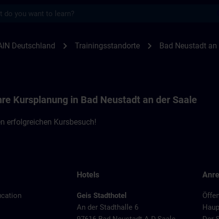
s
en Bad Neustadt an der Saale | SITRAIN
chevron_right
chevron_right
AIN Deutschland
Trainingsstandorte
Bad Neustadt an 
Ihre Kursplanung in Bad Neustadt an der Saale
n erfolgreichen Kursbesuch!
Hotels
Anre
ucation
Geis Stadthotel
Öffen
An der Stadthalle 6
Haup