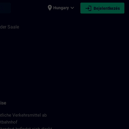
place
expand_more
login
earch
Hungary
Bejelentkezés
der Saale
ise
tliche Verkehrsmittel ab
tbahnhof