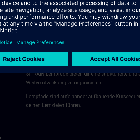
Verwende diese Schaltfläche, um zur Katalogansich
In dieser Ansicht wird dir der SITRAIN-Kurskatalog 
Kursen sowie den webbasierten Trainings im SITRA
SITRAIN Lernpfade bieten dir eine strukturierte und e
Weiterentwicklung zu organisieren.
Lernpfade sind aufeinander aufbauende Kurssequenze
deinen Lernzielen führen.
?