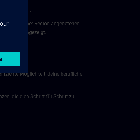
t zu wechseln.
mit den in deiner Region angebotenen
IN-Zugang angezeigt.
ffiziente Möglichkeit, deine berufliche
n, die dich Schritt für Schritt zu