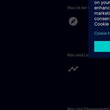
Was ist der Katalog?
Was sind Lernpfade?
Was sind Eingangstests