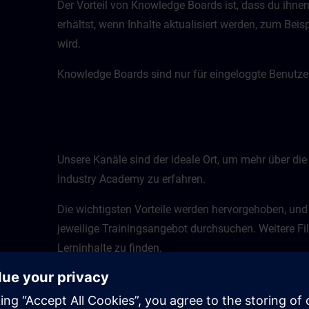
Der Vorteil von Knowledge Boards ist, dass du ihne
erhältst, wenn Inhalte aktualisiert werden, zum Bei
wird.
Knowledge Boards sind nur für eingeloggte Benutzer
Unsere Kanäle sind der ideale Ort, um mehr über die
Industry Academy zu erfahren.
Die wichtigsten Vorteile werden hervorgehoben, und
jeweilige Trainingsangebot durchsuchen. Weitere Fil
Lerninhalte zu finden.