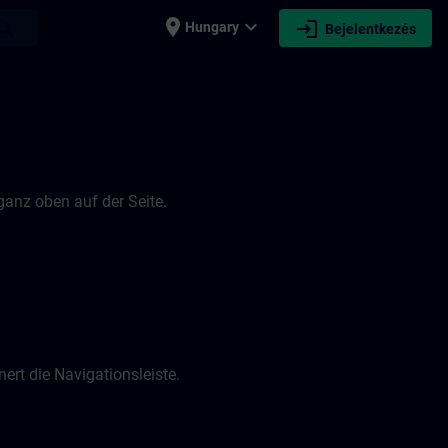
place
expand_more
login
earch
Hungary
Bejelentkezés
 ganz oben auf der Seite.
ert die Navigationsleiste.