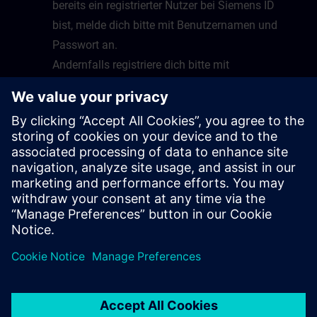
bereits ein registrierter Nutzer bei Siemens ID
bist, melde dich bitte mit Benutzernamen und
Passwort an.
Andernfalls registriere dich bitte mit
Emailadresse und Benutzernamen und folge
dazu den Anweisungen.
Nach erfolgreicher Anmeldung wirst du auf die
Startseite von Virtual Lab geleitet.
Glückwunsch, du kannst nun Virtual Lab nutzen
sobald ein Kurs bereitsteht.