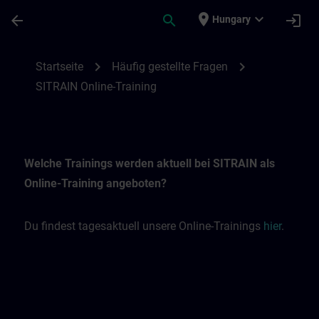
Ugrás a fő tartalomra
Oldal betöltve
place
expand_more
arrow_back
search
login
Hungary
SITRAIN Online-Trainings | SITRAIN
chevron_right
chevron_right
Startseite
Häufig gestellte Fragen
SITRAIN Online-Training
Welche Trainings werden aktuell bei SITRAIN als
Online-Training angeboten?
Du findest tagesaktuell unsere Online-Trainings
hier
.