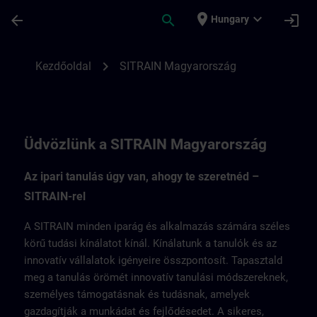
Ugrás a fő tartalomra
Oldal betöltve
place
expand_more
arrow_back
search
login
Hungary
SITRAIN Magyarország | SITRAIN
chevron_right
Kezdőoldal
SITRAIN Magyarország
Üdvözlünk a SITRAIN Magyarország
Az ipari tanulás úgy van, ahogy te szeretnéd –
SITRAIN-rel
A SITRAIN minden iparág és alkalmazás számára széles
körű tudási kínálatot kínál. Kínálatunk a tanulók és az
innovatív vállalatok igényeire összpontosít. Tapasztald
meg a tanulás örömét innovatív tanulási módszereknek,
személyes támogatásnak és tudásnak, amelyek
gazdagítják a munkádat és fejlődésedet. A sikeres,