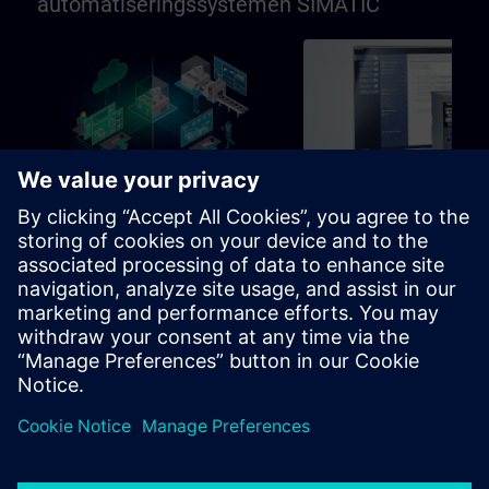
automatiseringssystemen SIMATIC
96h
Alap
SIMATIC programmeren in
SIMATIC Commissioni
TIA Portal
and Troubleshooting in
Portal
Leerpad voor programmeurs,
Learning path for commissio
inbedrijfstellers, technisch
and technical staff
personeel
Tanulási útvonalak
Tanulási útvonalak