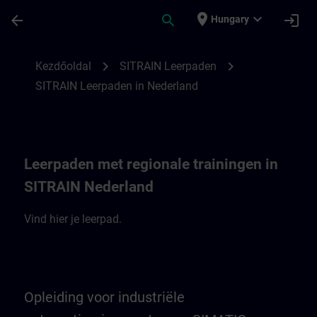
Ugrás a fő tartalomra
Oldal betöltve
place
expand_more
arrow_back
search
login
Hungary
SITRAIN leerpaden in Nederland | SITRAI
chevron_right
chevron_right
Kezdőoldal
SITRAIN Leerpaden
SITRAIN Leerpaden in Nederland
Leerpaden met regionale trainingen in
SITRAIN Nederland
Vind hier je leerpad.
Opleiding voor industriële