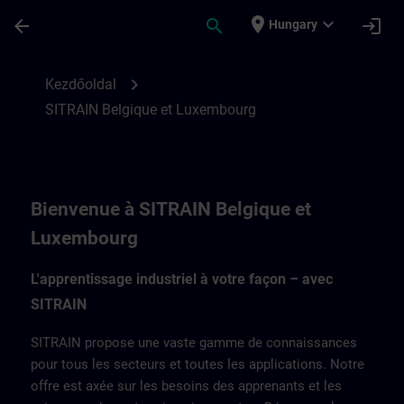
Ugrás a fő tartalomra
Oldal betöltve
place
expand_more
arrow_back
search
login
Hungary
SITRAIN en Belgique et Luxembourg | SI
chevron_right
Kezdőoldal
SITRAIN Belgique et Luxembourg
Bienvenue à SITRAIN Belgique et
Luxembourg
L'apprentissage industriel à votre façon – avec
SITRAIN
SITRAIN propose une vaste gamme de connaissances
pour tous les secteurs et toutes les applications. Notre
offre est axée sur les besoins des apprenants et les