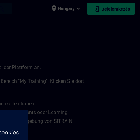
place
expand_more
login
earch
Hungary
Bejelentkezés
i der Plattform an.
ereich "My Training". Klicken Sie dort
lichkeiten haben:
 Learning Events oder Learning
 "My Plan" Umgebung von SITRAIN