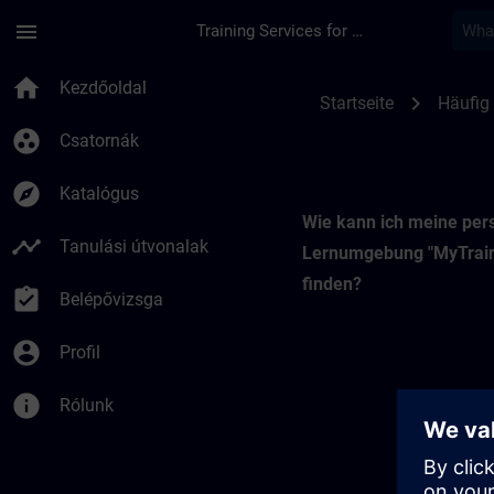
Ugrás a fő tartalomra
Oldal betöltve
menu
Training Services for Digital Industries
My Training | SITRA
home
Kezdőoldal
chevron_right
Startseite
Häufig 
group_work
Csatornák
explore
Katalógus
Wie kann ich meine per
timeline
Tanulási útvonalak
Lernumgebung "MyTrain
finden?
assignment_turned_in
Belépővizsga
account_circle
Profil
info
Rólunk