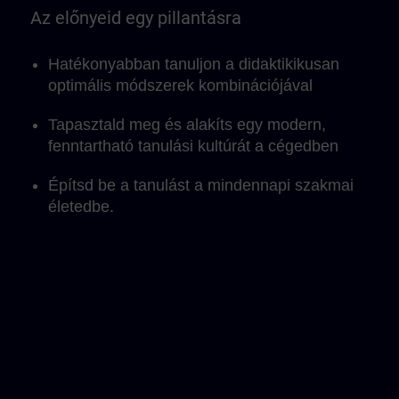
egységek ideálisan integrálhatók a
Az előnyeid egy pillantásra
mindennapi munkába, és alkalmazkodni a
saját tanulási tempódhoz.
Hatékonyabban tanuljon a didaktikikusan
optimális módszerek kombinációjával
Tapasztald meg és alakíts egy modern,
fenntartható tanulási kultúrát a cégedben
Építsd be a tanulást a mindennapi szakmai
életedbe.