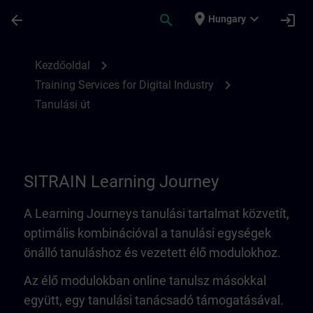
Ugrás a fő tartalomra
Oldal betöltve
place
expand_more
arrow_back
search
login
Hungary
Learning Journey | SITRAIN
chevron_right
Kezdőoldal
chevron_right
Training Services for Digital Industry
Tanulási út
SITRAIN Learning Journey
A Learning Journeys tanulási tartalmat közvetít,
optimális kombinációval a tanulási egységek
önálló tanuláshoz és vezetett élő modulokhoz.
Az élő modulokban online tanulsz másokkal
együtt, egy tanulási tanácsadó támogatásával.