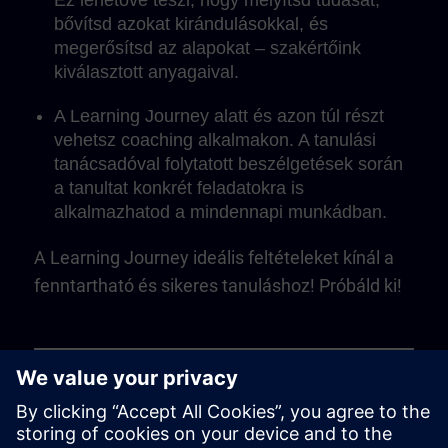
Ez lehetővé teszi, hogy mélyítsd tudását,
bővítsd azokat kirándulásokkal, és
megerősítsd az alapokat – szakértőink
kiválasztott anyagaival.
A Learning Journey alatt és azon túl részt
vehetsz coaching alkalmakon. A tanulási
tanácsadóval folytatott beszélgetések során
a tanultat konkrét feladatokra is
alkalmazhatod a mindennapi munkádban.
A Learning Journey ideális feltételeket kínál a
fenntartható és sikeres tanuláshoz! Próbáld ki!