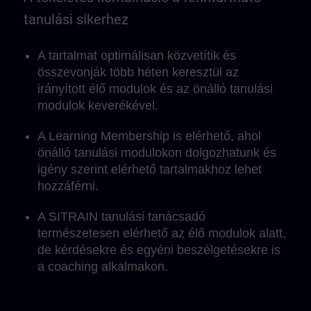
tanulási sikerhez
A tartalmat optimálisan közvetítik és
összevonják több héten keresztül az
irányított élő modulok és az önálló tanulási
modulok keverékével.
A Learning Membership is elérhető, ahol
önálló tanulási modulokon dolgozhatunk és
igény szerint elérhető tartalmakhoz lehet
hozzáférni.
A SITRAIN tanulási tanácsadó
természetesen elérhető az élő modulok alatt,
de kérdésekre és egyéni beszélgetésekre is
a coaching alkalmakon.
A moduláris szerkezet miatt a tanulási