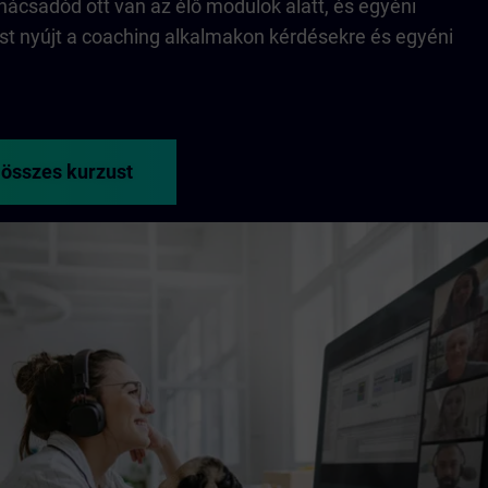
nácsadód ott van az élő modulok alatt, és egyéni
st nyújt a coaching alkalmakon kérdésekre és egyéni
 összes kurzust