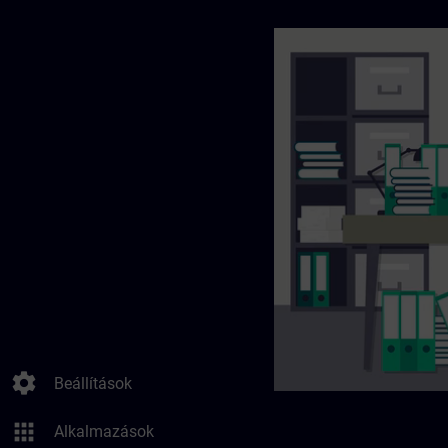
settings
Beállítások
apps
Alkalmazások