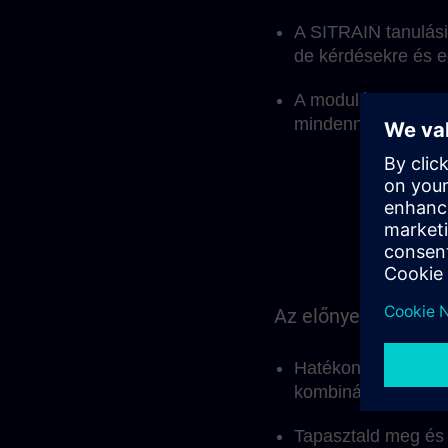
A SITRAIN tanulási
de kérdésekre és e
A moduláris szerkez
mindennapi munkába
Az előnyeid egy pil
Hatékonyabban tanu
kombinációjával
Tapasztald meg és a