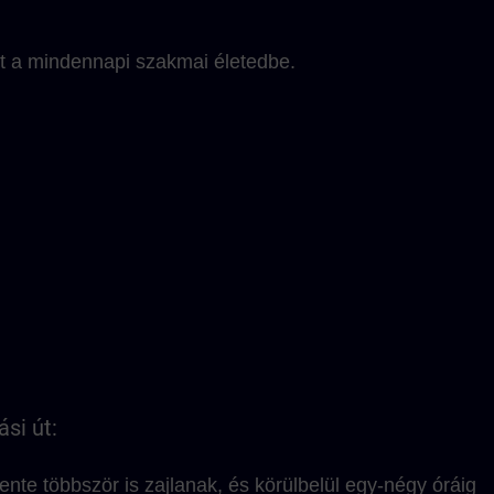
st a mindennapi szakmai életedbe.
si út:
nte többször is zajlanak, és körülbelül egy-négy óráig