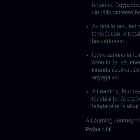
tartanak. Egyszerre
virtuális tanteremb
Az önálló tanulási
tempódban. A tarta
hozzáférésen.
Igény szerinti tanu
azon túl is. Ez leh
kirándulásokkal, és
anyagaival.
A Learning Journey 
tanulási tanácsadóv
feladatokra is al
A Learning Journey ide
Próbáld ki!