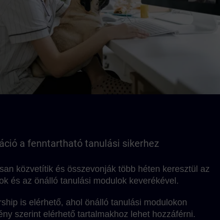
ció a fenntartható tanulási sikerhez
isan közvetítik és összevonják több héten keresztül az
lok és az önálló tanulási modulok keverékével.
hip is elérhető, ahol önálló tanulási modulokon
ny szerint elérhető tartalmakhoz lehet hozzáférni.