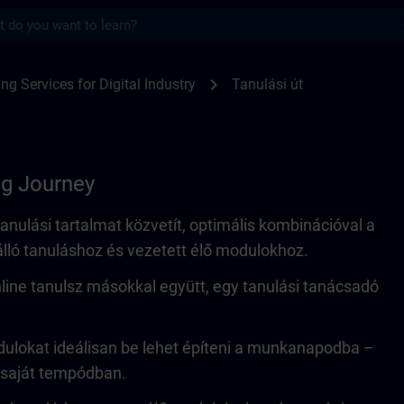
s
SITRAIN
chevron_right
ing Services for Digital Industry
Tanulási út
ng Journey
anulási tartalmat közvetít, optimális kombinációval a
lló tanuláshoz és vezetett élő modulokhoz.
ine tanulsz másokkal együtt, egy tanulási tanácsadó
dulokat ideálisan be lehet építeni a munkanapodba –
 saját tempódban.