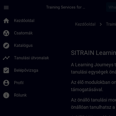
Ugrás a fő tartalomra
Oldal betöltve
menu
Training Services for Digital Industries
Learning Journey | 
home
Kezdőoldal
chevron_right
Kezdőoldal
Train
group_work
Csatornák
explore
Katalógus
SITRAIN Learni
timeline
Tanulási útvonalak
A Learning Journeys t
assignment_turned_in
Belépővizsga
tanulási egységek öná
account_circle
Az élő modulokban onl
Profil
támogatásával.
info
Rólunk
Az önálló tanulási mo
önállóan tanulhatsz a