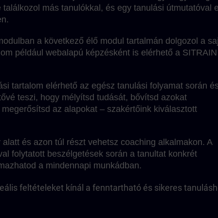
 találkozol más tanulókkal, és egy tanulási útmutatóval 
en.
 modulban a következő élő modul tartalmán dolgozol a sa
lom például webalapú képzésként is elérhető a SITRAIN
lási tartalom elérhető az egész tanulási folyamat során é
etővé teszi, hogy mélyítsd tudását, bővítsd azokat
 megerősítsd az alapokat – szakértőink kiválasztott
alatt és azon túl részt vehetsz coaching alkalmakon. A
al folytatott beszélgetések során a tanultat konkrét
kalmazhatod a mindennapi munkádban.
ális feltételeket kínál a fenntartható és sikeres tanulásh