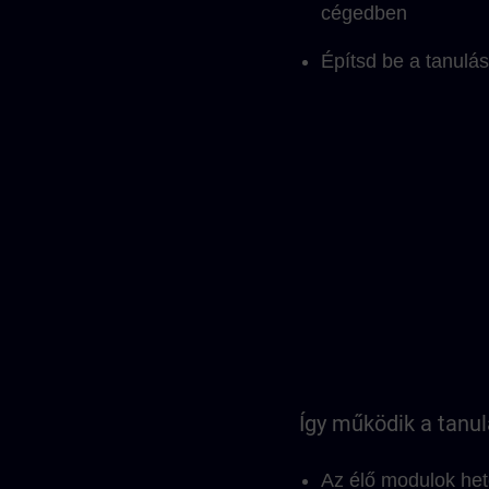
cégedben
Építsd be a tanulá
Így működik a tanulá
Az élő modulok hete