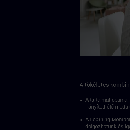
A tökéletes kombiná
A tartalmat optimál
irányított élő modu
A Learning Members
dolgozhatunk és igé