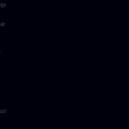
egy
ját
s
oz!