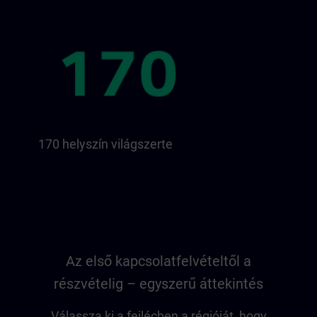
170 helyszín világszerte
Az első kapcsolatfelvételtől a
részvételig – egyszerű áttekintés
Válassza ki a fejlécben a régióját, hogy