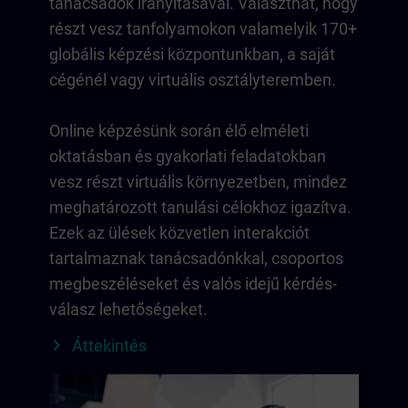
tanácsadók irányításával. Választhat, hogy
részt vesz tanfolyamokon valamelyik 170+
globális képzési központunkban, a saját
cégénél vagy virtuális osztályteremben.
Online képzésünk során élő elméleti
oktatásban és gyakorlati feladatokban
vesz részt virtuális környezetben, mindez
meghatározott tanulási célokhoz igazítva.
Ezek az ülések közvetlen interakciót
tartalmaznak tanácsadónkkal, csoportos
megbeszéléseket és valós idejű kérdés-
válasz lehetőségeket.
Áttekintés