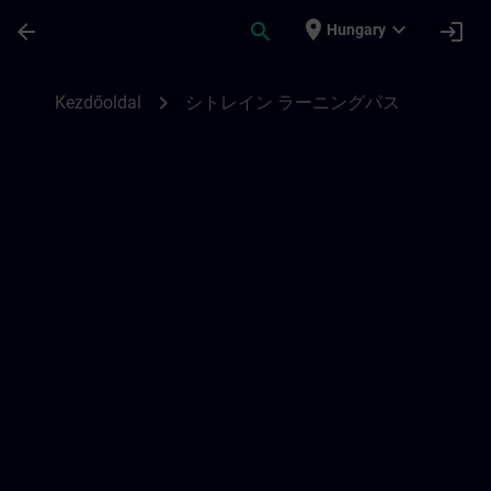
Ugrás a fő tartalomra
Oldal betöltve
place
expand_more
arrow_back
search
login
Hungary
シトレイン ラーニングパス | SITRAIN
chevron_right
Kezdőoldal
シトレイン ラーニングパス