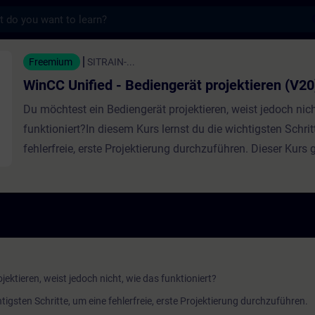
s
ified - Bediengerät projektieren (V20) - 
Freemium
SITRAIN-...
WinCC Unified - Bediengerät projektieren (V20
Du möchtest ein Bediengerät projektieren, weist jedoch nich
funktioniert?In diesem Kurs lernst du die wichtigsten Schrit
fehlerfreie, erste Projektierung durchzuführen. Dieser Kurs g
Überblick über die ersten Schritte der Unified Bediengeräte
Projektierung.Er zeigt dir, welche Projekteinstellungen die
muss, wie du ein Unified Bediengerät oder ein PC-System d
hinzufügst, welche Hardware-und Runtime-Einstellen vorz
und wie du eine erste Verbindung zu einer S7-Steuerung a
kannst. Erstellt mit ...WinCC Unified Engineering V20Unifie
ektieren, weist jedoch nicht, wie das funktioniert?
PanelsWinCC Unified PC Runtime V20
tigsten Schritte, um eine fehlerfreie, erste Projektierung durchzuführen.