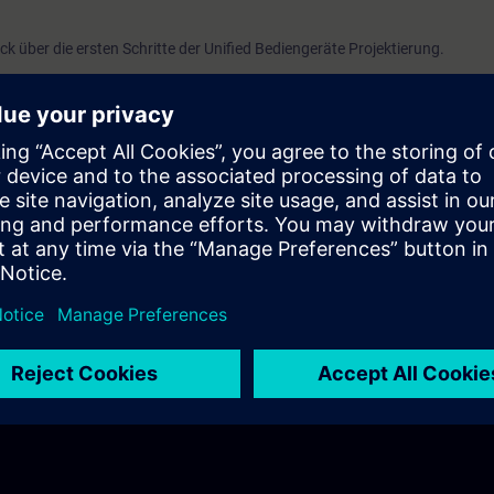
ick über die ersten Schritte der Unified Bediengeräte Projektierung.
stellungen die vornehmen muss, wie du ein Unified Bediengerät oder ein P
dware-und Runtime-Einstellen vorzunehmen sind und wie du eine erste Ve
nnst.
ng V20
e V20