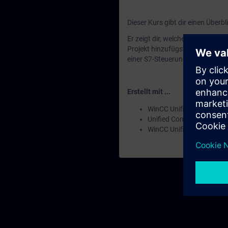
Dieser Kurs gibt dir einen Überbl
Er zeigt dir, welche Projektein
Projekt hinzufügst, welche Har
einer S7-Steuerung aufbauen ka
Erstellt mit ...
WinCC Unified Engineeri
Unified Comfort Panels
WinCC Unified PC Runtim