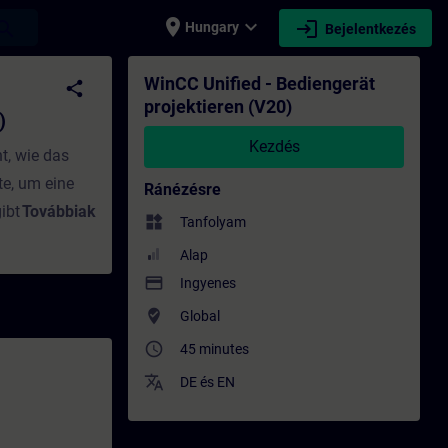
place
expand_more
login
earch
Hungary
Bejelentkezés
Képzés - Képzés - Szakmai fejlődés | SITRA
WinCC Unified - Bediengerät
share
projektieren (V20)
)
Kezdés
t, wie das
te, um eine
Ránézésre
ibt dir einen
Továbbiak
widgets
Tanfolyam
Alap
 vornehmen
payment
Ingyenes
einem Projekt
where_to_vote
Global
unehmen sind
access_time
45 minutes
ufbauen
d Comfort
translate
DE
és
EN