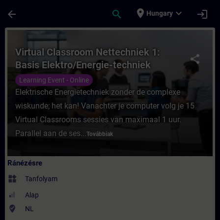
Ugrás a fő tartalomra
Oldal betöltve
place
expand_more
arrow_back
search
login
Hungary
Tanfolyam - Virtual Classroom Nettechniek
Virtual Classroom Nettechniek 1:
share
Basis Elektro/Energie-techniek
Learning Event - Online
Elektrische Energietechniek zonder de complexe
wiskunde; het kan! Vanachter je computer volg je 15
Virtual Classrooms sessies van maximaal 1 uur.
Parallel aan de ses...
Továbbiak
Ránézésre
widgets
Tanfolyam
Alap
where_to_vote
NL