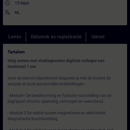
access_time
15 days
translate
NL
Leírás
Dátumok és regisztráció
Idézet
Tartalom
Volg samen met studiegenoten digitale colleges van
maximaal 1 uur.
Voor de eeerste bijeenkomst bespreek je met de docent de
aanpak en jouw persoonlijke doelstellingen .
- Module1 De beeldvorming en fysische voorstelling van de
begrippen stroom, spanning, vermogen en weerstand.
- Module 2 De relatie tussen magnetisme en elektriciteit.
Magnetische krachtwerking.