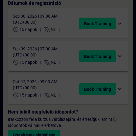
Dátumok és regisztráció
Sep 08, 2026 | 09:00 AM
(UTC+00:00)
expand_more
Book Training
schedule
translate
15 napok
NL
Sep 09, 2026 | 07:00 AM
(UTC+00:00)
expand_more
Book Training
schedule
translate
15 napok
NL
Oct 07, 2026 | 09:00 AM
(UTC+00:00)
expand_more
Book Training
schedule
translate
15 napok
NL
Nem talált megfelelő időpontot?
Iratkozzon fel a kurzus várólistájára, és értesítjük, amint új
időpontok válnak elérhetővé.
Értesítések aktiválása