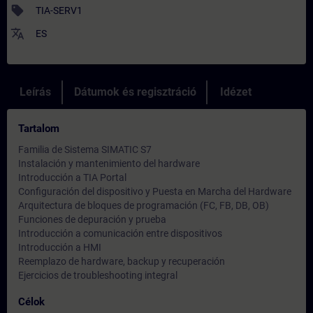
sell
TIA-SERV1
translate
ES
Leírás
Dátumok és regisztráció
Idézet
Tartalom
Familia de Sistema SIMATIC S7
Instalación y mantenimiento del hardware
Introducción a TIA Portal
Configuración del dispositivo y Puesta en Marcha del Hardware
Arquitectura de bloques de programación (FC, FB, DB, OB)
Funciones de depuración y prueba
Introducción a comunicación entre dispositivos
Introducción a HMI
Reemplazo de hardware, backup y recuperación
Ejercicios de troubleshooting integral
Célok