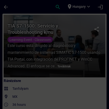
Ugrás a fő tartalomra
Oldal betöltve
place
expand_more
arrow_back
search
login
Hungary
Tanfolyam - TIA S7-1500: Servicio y Troub
TIA S7-1500: Servicio y
share
Troubleshooting kmu
Learning Event - Classroom
Este curso está dirigido al diagnóstico y
mantenimiento de sistemas SIMATIC S7-1500 usando
TIA Portal, con integración de PROFINET y WinCC
Advanced. El enfoque se ce...
Továbbiak
Ránézésre
widgets
Tanfolyam
where_to_vote
MX
access_time
36 hours