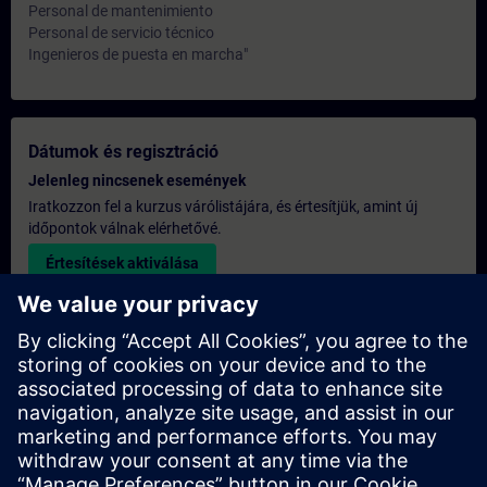
Personal de mantenimiento
Personal de servicio técnico
Ingenieros de puesta en marcha"
Dátumok és regisztráció
Jelenleg nincsenek események
Iratkozzon fel a kurzus várólistájára, és értesítjük, amint új
időpontok válnak elérhetővé.
Értesítések aktiválása
Egyedi árajánlat
Ha szüksége van a képzésre vonatkozó általános listaáras
árajánlatra – például a beszerzési osztály számára –, kérjük,
kattintson az alábbi linkre. Először meg kell adnia néhány
személyes adatot, majd ezt követően e-mailben elküldjük Önnek
az árajánlatot.