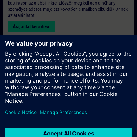
kattintson az alábbi linkre. Először meg kell adnia néhány
személyes adatot, majd ezt követően e-mailben elküldjük Önnek
az árajánlatot.
Árajánlat készítése
Kérdés az exkluzív képzéssel kapcsolatban
Kérjük, töltse ki az alábbi érdeklődési űrlapot, ha árajánlatot
szeretne kapni egy exkluzív képzésre, akár helyszíni, akár
virtuális formában, vagy a SITRAIN képzési központunkban. Ez
a fajta kérés nagyobb csoportok számára (6 főtől) lenne
megfelelő. Miután megadta elérhetőségi adatait és képzési
igényeit, árajánlatot küldünk Önnek.
Exkluzív árajánlat kérése