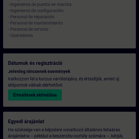
- Ingenieros de puesta en marcha
- Ingenieros de configuración
- Personal de reparación
- Personal de mantenimiento
- Personal de servicio
- Operadores
Dátumok és regisztráció
Jelenleg nincsenek események
Iratkozzon fel a kurzus várólistájára, és értesítjük, amint új
időpontok válnak elérhetővé.
Értesítések aktiválása
Egyedi árajánlat
Ha szüksége van a képzésre vonatkozó általános listaáras
árajánlatra – például a beszerzési osztály számára –, kérjük,