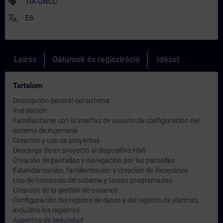
sell
TIA-UWCC
translate
ES
Leírás
Dátumok és regisztráció
Idézet
Tartalom
Descripción general del sistema
Instalación
Familiarizarse con la interfaz de usuario de configuración del
sistema de ingeniería
Creación y uso de proyectos
Descarga de un proyecto al dispositivo HMI
Creación de pantallas y navegación por las pantallas
Estandarización, familiarización y creación de
faceplates
Uso de funciones del sistema y tareas programadas
Creación de la gestión de usuarios
Configuración del registro de datos y del registro de alarmas,
incluidos los registros
Aspectos de seguridad