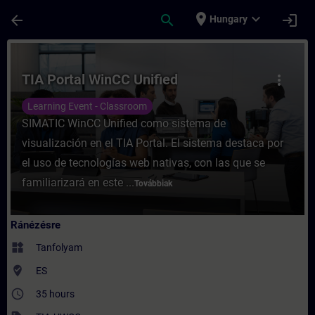
Ugrás a fő tartalomra
Oldal betöltve
place
expand_more
arrow_back
search
login
Hungary
Tanfolyam - TIA Portal WinCC Unified - Ké
TIA Portal WinCC Unified
more_vert
Learning Event - Classroom
SIMATIC WinCC Unified como sistema de
visualización en el TIA Portal. El sistema destaca por
el uso de tecnologías web nativas, con las que se
familiarizará en este ...
Továbbiak
Ránézésre
widgets
Tanfolyam
where_to_vote
ES
access_time
35 hours