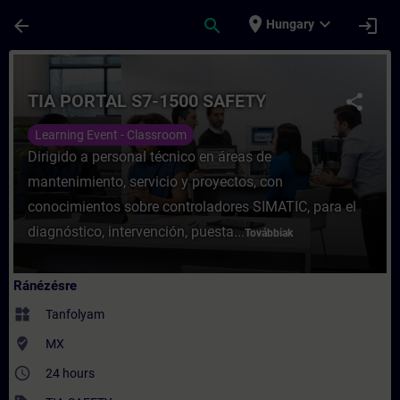
Ugrás a fő tartalomra
Oldal betöltve
place
expand_more
arrow_back
search
login
Hungary
Tanfolyam - TIA PORTAL S7-1500 SAFETY -
TIA PORTAL S7-1500 SAFETY
share
Learning Event - Classroom
Dirigido a personal técnico en áreas de
mantenimiento, servicio y proyectos, con
conocimientos sobre controladores SIMATIC, para el
diagnóstico, intervención, puesta...
Továbbiak
Ránézésre
widgets
Tanfolyam
where_to_vote
MX
access_time
24 hours