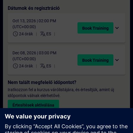
Dátumok és regisztráció
Oct 13, 2026 | 02:00 PM
(UTC+00:00)
expand_more
Book Training
schedule
translate
24 órák
ES
Dec 08, 2026 | 03:00 PM
(UTC+00:00)
expand_more
Book Training
schedule
translate
24 órák
ES
Nem talált megfelelő időpontot?
Iratkozzon fel a kurzus várólistájára, és értesítjük, amint új
időpontok válnak elérhetővé.
Értesítések aktiválása
Egyedi árajánlat