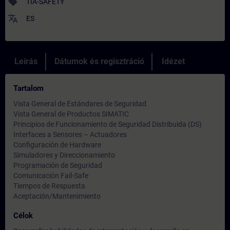
sell
TIA-SAFETY
translate
ES
Leírás
Dátumok és regisztráció
Idézet
Tartalom
Vista General de Estándares de Seguridad
Vista General de Productos SIMATIC
Principios de Funcionamiento de Seguridad Distribuida (DS)
Interfaces a Sensores – Actuadores
Configuración de Hardware
Simuladores y Direccionamiento
Programación de Seguridad
Comunicación Fail-Safe
Tiempos de Respuesta
Aceptación/Mantenimiento
Célok