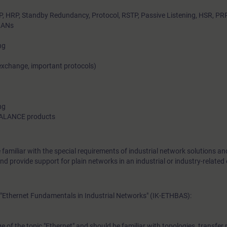
their connection to company networks. You will become famili
 HRP, Standby Redundancy, Protocol, RSTP, Passive Listening, HSR, PR
LANs
special requirements of routing solutions in industry and the r
fundamentals of IP communication, static routing, routing pro
ng
redundancy mechanisms.The course includes ample time for p
 exchange, important protocols)
exercises, diagnostics, and troubleshooting.
ng
SCALANCE products
 familiar with the special requirements of industrial network solutions an
d provide support for plain networks in an industrial or industry-relate
"Ethernet Fundamentals in Industrial Networks" (IK-ETHBAS):
of the topic "Ethernet" and should be familiar with topologies, transfer