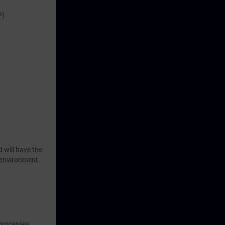
ar with the
P)
equired
tocols, and
ractical
d will have the
d environment.
 processes,