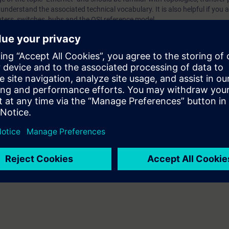
nderstand the associated technical vocabulary. It is also helpful if you a
outers, switches, hubs and the OSI reference model.
VEL)
rtification "Siemens Certified Professional for Industrial Networks - Switc
tion which consists of two sections will take place at the end of the trai
aken at a later time.
ination you have to identify yourself by showing a valid photo identificat