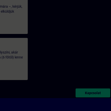
mára –, kérjük,
 elküldjük
lyszíni, akár
(6 főtől) lenne
Kapcsolat