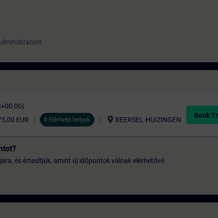
administrators
C+00:00)
Book Tr
location_on
75,00 EUR
8 Elérhető helyek
BEERSEL-HUIZINGEN
ntot?
jára, és értesítjük, amint új időpontok válnak elérhetővé.