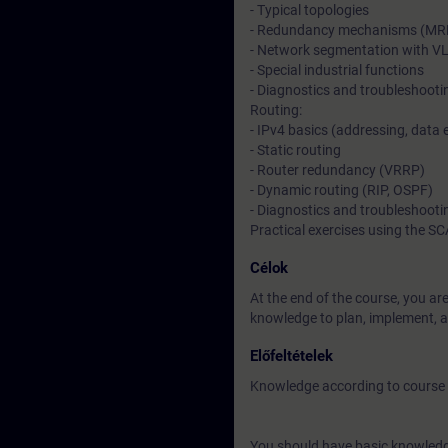
- Typical topologies
- Redundancy mechanisms (MRP,
- Network segmentation with V
- Special industrial functions
- Diagnostics and troubleshooti
Routing:
- IPv4 basics (addressing, data
- Static routing
- Router redundancy (VRRP)
- Dynamic routing (RIP, OSPF)
- Diagnostics and troubleshooti
Practical exercises using the 
Célok
At the end of the course, you are
knowledge to plan, implement, an
Előfeltételek
Knowledge according to course 
You should have basic knowledge 