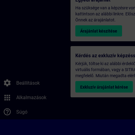
Ha szüksége van a képzésre vona
kattintson az alábbi linkre. Elő
Önnek az árajánlatot.
Árajánlat készítése
Kérdés az exkluzív képzés
Kérjük, töltse ki az alábbi érdek
virtuális formában, vagy a SITR
megfelelő. Miután megadta elérh
settings
Beállítások
Exkluzív árajánlat kérése
apps
Alkalmazások
help_outline
Súgó