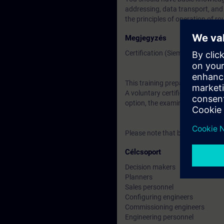
addressing, data transport, and u
the principles of operation of r
Megjegyzés
Certification (Siemens CPIN-LE
This training prepares for the ce
A voluntary certification examina
option, the examination may be t
Please note that before the exam
Célcsoport
Decision makers
Planners
Sales personnel
Configuring engineers
Commissioning engineers
Engineering personnel