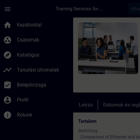
Ugrás a fő tartalomra
Oldal betöltve
menu
Training Services for Digital Industries
Tanfolyam - Switchi
home
Kezdőoldal
group_work
Csatornák
explore
Katalógus
timeline
Tanulási útvonalak
assignment_turned_in
Belépővizsga
account_circle
Profil
Leírás
Dátumok és regi
info
Rólunk
Tartalom
Switching:
- Comparison of Ethernet and In