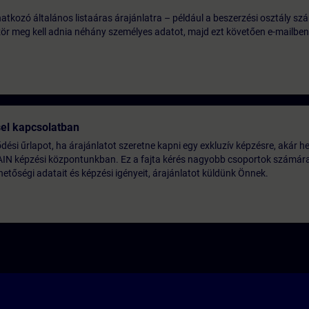
tkozó általános listaáras árajánlatra – például a beszerzési osztály szá
ször meg kell adnia néhány személyes adatot, majd ezt követően e-mailben
sel kapcsolatban
lődési űrlapot, ha árajánlatot szeretne kapni egy exkluzív képzésre, akár he
AIN képzési központunkban. Ez a fajta kérés nagyobb csoportok számára 
etőségi adatait és képzési igényeit, árajánlatot küldünk Önnek.