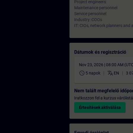
Project engineers
Maintenance personnel
Service personnel
Industry: COOs
IT: CIOs, network planners and 
Dátumok és regisztráció
Nov 23, 2026 | 08:00 AM (UT
schedule
translate
5 napok
EN
3 0
Nem talált megfelelő időpo
Iratkozzon fel a kurzus várólistá
Értesítések aktiválása
Egyedi árajánlat