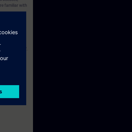
re familiar with
hing & Routing".
ning. As an
ion.