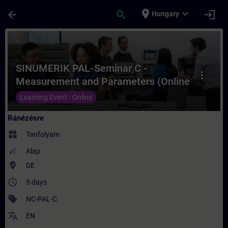
Ugrás a fő tartalomra
Oldal betöltve
place
expand_more
arrow_back
search
login
Hungary
Tanfolyam - SINUMERIK PAL-Seminar C - M
SINUMERIK PAL-Seminar C -
more_vert
Measurement and Parameters (Online
Training)
Learning Event - Online
Ránézésre
widgets
Tanfolyam
Alap
where_to_vote
DE
access_time
5 days
sell
NC-PAL-C
translate
EN