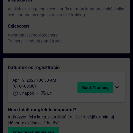
Megjegyzés
Available as in-person seminar (in german language only), online
seminar and on request as on-site training.
Célcsoport
Vocational school teachers
Trainers in industry and trade
Dátumok és regisztráció
Apr 19, 2027 | 06:30 AM
(UTC+00:00)
expand_more
Book Training
schedule
translate
5 napok
EN
Nem talált megfelelő időpontot?
Iratkozzon fel a kurzus várólistájára, és értesítjük, amint új
időpontok válnak elérhetővé.
Értesítések aktiválása