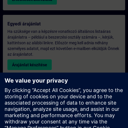
Egyedi árajánlat
Ha szüksége van a képzésre vonatkozó általános listaáras
árajánlatra – például a beszerzési osztály számára –, kérjük,
kattintson az alábbi linkre. Először meg kell adnia néhány
személyes adatot, majd ezt követően e-mailben elküldjük Önnek
az árajánlatot.
Árajánlat készítése
Kérdés az exkluzív képzéssel kapcsolatban
Kérjük, töltse ki az alábbi érdeklődési űrlapot, ha árajánlatot
szeretne kapni egy exkluzív képzésre, akár helyszíni, akár
virtuális formában, vagy a SITRAIN képzési központunkban. Ez
a fajta kérés nagyobb csoportok számára (6 főtől) lenne
megfelelő. Miután megadta elérhetőségi adatait és képzési
igényeit, árajánlatot küldünk Önnek.