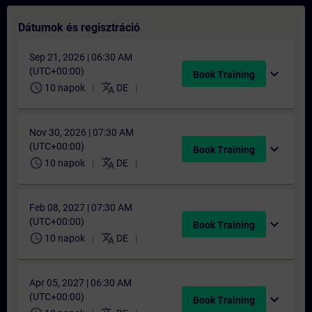
Dátumok és regisztráció
Sep 21, 2026 | 06:30 AM
(UTC+00:00)
expand_more
Book Training
schedule
translate
10 napok
DE
Nov 30, 2026 | 07:30 AM
(UTC+00:00)
expand_more
Book Training
schedule
translate
10 napok
DE
Feb 08, 2027 | 07:30 AM
(UTC+00:00)
expand_more
Book Training
schedule
translate
10 napok
DE
Apr 05, 2027 | 06:30 AM
(UTC+00:00)
expand_more
Book Training