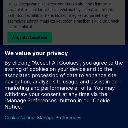
Ha szüksége van a képzésre vonatkozó általános listaáras
árajánlatra – például a beszerzési osztály számára –, kérjük,
kattintson az alábbi linkre. Először meg kell adnia néhány
személyes adatot, majd ezt követően e-mailben elküldjük Önnek
az árajánlatot.
Árajánlat készítése
Kérdés az exkluzív képzéssel kapcsolatban
Kérjük, töltse ki az alábbi érdeklődési űrlapot, ha árajánlatot
szeretne kapni egy exkluzív képzésre, akár helyszíni, akár
virtuális formában, vagy a SITRAIN képzési központunkban. Ez
a fajta kérés nagyobb csoportok számára (6 főtől) lenne
megfelelő. Miután megadta elérhetőségi adatait és képzési
igényeit, árajánlatot küldünk Önnek.
Exkluzív árajánlat kérése