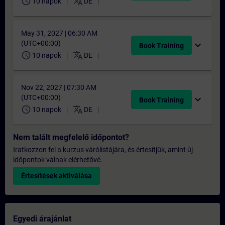
schedule
translate
10 napok
DE
May 31, 2027 | 06:30 AM
(UTC+00:00)
expand_more
Book Training
schedule
translate
10 napok
DE
Nov 22, 2027 | 07:30 AM
(UTC+00:00)
expand_more
Book Training
schedule
translate
10 napok
DE
Nem talált megfelelő időpontot?
Iratkozzon fel a kurzus várólistájára, és értesítjük, amint új
időpontok válnak elérhetővé.
Értesítések aktiválása
Egyedi árajánlat