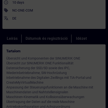
access_time
10 days
sell
NC-ONE-COM
translate
DE
Leírás
Dátumok és regisztráció
Idézet
Tartalom
Übersicht und Komponenten der SINUMERIK ONE
Übersicht zur SINUMERIK ONE Funktionalität
Datensicherung der SSD/SD sowie des IPC,
Wiederinbetriebnahme, SW-Hochrüstung
Inbetriebnahme des Digitalen Zwillings mit TIA-Portal und
CreateMyVirtualMachine
Anpassung der Steuerungsfunktionen an die Maschine mit
Maschinendaten und Nahtstellensignalen
Maschinen-Kinematik und Kollisionsüberwachungen
Übertragung der Daten auf die reale Maschine
Antriebskonfiguration und Achszuordnung