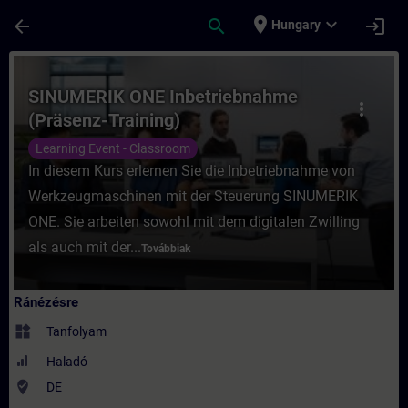
Ugrás a fő tartalomra
Oldal betöltve
place
expand_more
arrow_back
search
login
Hungary
Tanfolyam - SINUMERIK ONE Inbetriebnahm
SINUMERIK ONE Inbetriebnahme
more_vert
(Präsenz-Training)
Learning Event - Classroom
In diesem Kurs erlernen Sie die Inbetriebnahme von
Werkzeugmaschinen mit der Steuerung SINUMERIK
ONE. Sie arbeiten sowohl mit dem digitalen Zwilling
als auch mit der...
Továbbiak
Ránézésre
widgets
Tanfolyam
Haladó
where_to_vote
DE