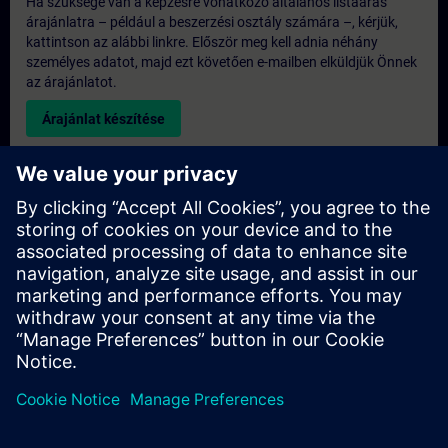
Ha szüksége van a képzésre vonatkozó általános listaáras
árajánlatra – például a beszerzési osztály számára –, kérjük,
kattintson az alábbi linkre. Először meg kell adnia néhány
személyes adatot, majd ezt követően e-mailben elküldjük Önnek
az árajánlatot.
Árajánlat készítése
Kérdés az exkluzív képzéssel kapcsolatban
Kérjük, töltse ki az alábbi érdeklődési űrlapot, ha árajánlatot
szeretne kapni egy exkluzív képzésre, akár helyszíni, akár
virtuális formában, vagy a SITRAIN képzési központunkban. Ez
a fajta kérés nagyobb csoportok számára (6 főtől) lenne
megfelelő. Miután megadta elérhetőségi adatait és képzési
igényeit, árajánlatot küldünk Önnek.
Exkluzív árajánlat kérése