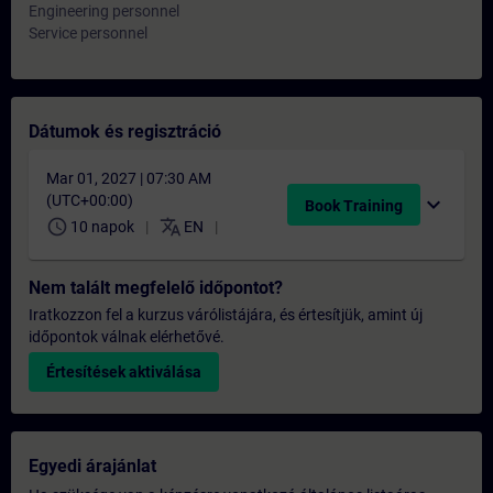
Engineering personnel
Service personnel
Dátumok és regisztráció
Mar 01, 2027 | 07:30 AM
(UTC+00:00)
expand_more
Book Training
schedule
translate
10 napok
EN
Nem talált megfelelő időpontot?
Iratkozzon fel a kurzus várólistájára, és értesítjük, amint új
időpontok válnak elérhetővé.
Értesítések aktiválása
Egyedi árajánlat