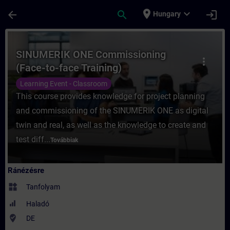
Ugrás a fő tartalomra
Oldal betöltve
place
expand_more
arrow_back
search
login
Hungary
Tanfolyam - SINUMERIK ONE Commissioning
SINUMERIK ONE Commissioning
more_vert
(Face-to-face Training)
Learning Event - Classroom
This course provides knowledge for project planning
and commissioning of the SINUMERIK ONE as digital
twin and real, as well as the knowledge to create and
test diff...
Továbbiak
Ránézésre
widgets
Tanfolyam
Haladó
where_to_vote
DE