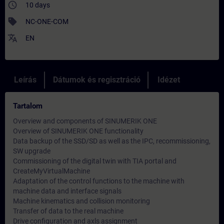
access_time
10 days
sell
NC-ONE-COM
translate
EN
Leírás
Dátumok és regisztráció
Idézet
Tartalom
Overview and components of SINUMERIK ONE
Overview of SINUMERIK ONE functionality
Data backup of the SSD/SD as well as the IPC, recommissioning,
SW upgrade
Commissioning of the digital twin with TIA portal and
CreateMyVirtualMachine
Adaptation of the control functions to the machine with
machine data and interface signals
Machine kinematics and collision monitoring
Transfer of data to the real machine
Drive configuration and axls assignment