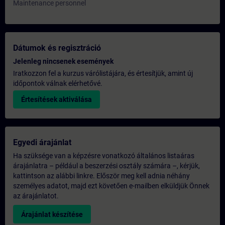
Maintenance personnel
Dátumok és regisztráció
Jelenleg nincsenek események
Iratkozzon fel a kurzus várólistájára, és értesítjük, amint új
időpontok válnak elérhetővé.
Értesítések aktiválása
Egyedi árajánlat
Ha szüksége van a képzésre vonatkozó általános listaáras
árajánlatra – például a beszerzési osztály számára –, kérjük,
kattintson az alábbi linkre. Először meg kell adnia néhány
személyes adatot, majd ezt követően e-mailben elküldjük Önnek
az árajánlatot.
Árajánlat készítése