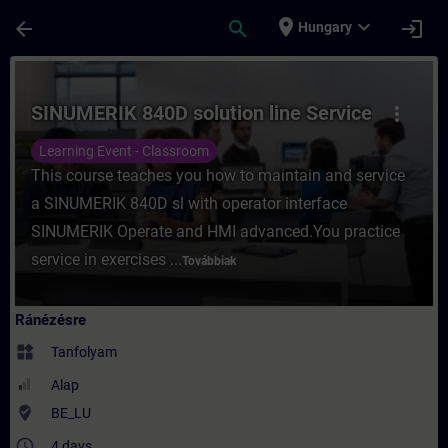
Ugrás a fő tartalomra
Oldal betöltve
place
expand_more
arrow_back
search
login
Hungary
Tanfolyam - SINUMERIK 840D solution line
SINUMERIK 840D solution line Service
more_vert
Learning Event - Classroom
This course teaches you how to maintain and service
a SINUMERIK 840D sl with operator interface
SINUMERIK Operate and HMI advanced.You practice
service in exercises ...
Továbbiak
Ránézésre
widgets
Tanfolyam
Alap
where_to_vote
BE_LU
access_time
4 days