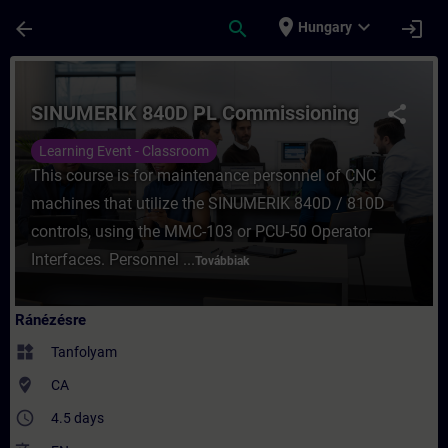
Ugrás a fő tartalomra
Oldal betöltve
place
expand_more
arrow_back
search
login
Hungary
Tanfolyam - SINUMERIK 840D PL Commissio
SINUMERIK 840D PL Commissioning
share
Learning Event - Classroom
This course is for maintenance personnel of CNC
machines that utilize the SINUMERIK 840D / 810D
controls, using the MMC-103 or PCU-50 Operator
Interfaces. Personnel ...
Továbbiak
Ránézésre
widgets
Tanfolyam
where_to_vote
CA
access_time
4.5 days