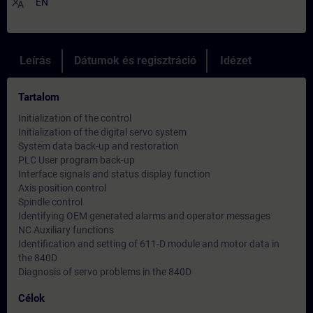
translate
EN
Leírás
Dátumok és regisztráció
Idézet
Tartalom
Initialization of the control
Initialization of the digital servo system
System data back-up and restoration
PLC User program back-up
Interface signals and status display function
Axis position control
Spindle control
Identifying OEM generated alarms and operator messages
NC Auxiliary functions
Identification and setting of 611-D module and motor data in
the 840D
Diagnosis of servo problems in the 840D
Célok