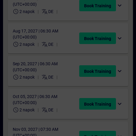
(UTC+00:00)
expand_more
Book Training
schedule
translate
2 napok
DE
Aug 17, 2027 | 06:30 AM
(UTC+00:00)
expand_more
Book Training
schedule
translate
2 napok
DE
Sep 20, 2027 | 06:30 AM
(UTC+00:00)
expand_more
Book Training
schedule
translate
2 napok
DE
Oct 05, 2027 | 06:30 AM
(UTC+00:00)
expand_more
Book Training
schedule
translate
2 napok
DE
Nov 03, 2027 | 07:30 AM
(UTC+00:00)