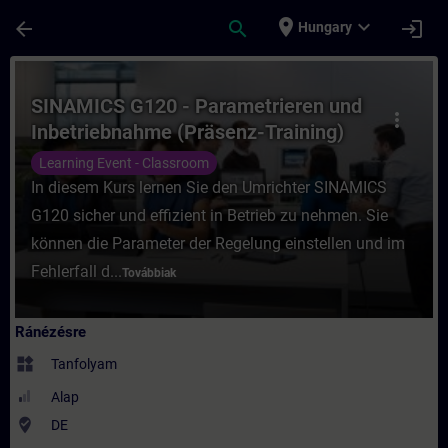
Ugrás a fő tartalomra
Oldal betöltve
place
expand_more
arrow_back
search
login
Hungary
Tanfolyam - SINAMICS G120 - Parametriere
SINAMICS G120 - Parametrieren und
more_vert
Inbetriebnahme (Präsenz-Training)
Learning Event - Classroom
In diesem Kurs lernen Sie den Umrichter SINAMICS
G120 sicher und effizient in Betrieb zu nehmen. Sie
können die Parameter der Regelung einstellen und im
Fehlerfall d...
Továbbiak
Ránézésre
widgets
Tanfolyam
Alap
where_to_vote
DE