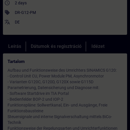
access_time
2 days
sell
DR-G12-PM
translate
DE
Leírás
Dátumok és regisztráció
Idézet
Tartalom
Aufbau und Funktionsweise des Umrichters SINAMICS G120:
- Control Unit CU, Power Module PM, Asynchronmotor
- Varianten G120C, G120D, G120X sowie G115D
Parametrierung, Datensicherung und Diagnose mit:
- Software Startdrive im TIA Portal
- Bedienfelder BOP-2 und IOP-2
Funktionspläne: Sollwertkanal, Ein- und Ausgänge, Freie
Funktionsbausteine
Steuersignale und interne Signalverschaltung mittels BiCo-
Technik
Funktionsweise der Regelungsarten und Umrichterfunktionen