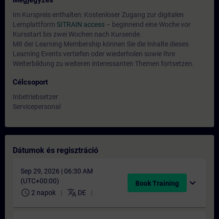
Megjegyzés
Im Kurspreis enthalten: Kostenloser Zugang zur digitalen
Lernplattform
SITRAIN access
– beginnend eine Woche vor
Kursstart bis zwei Wochen nach Kursende.
Mit der Learning Membership können Sie die Inhalte dieses
Learning Events vertiefen oder wiederholen sowie Ihre
Weiterbildung zu weiteren interessanten Themen fortsetzen.
Célcsoport
Inbetriebsetzer
Servicepersonal
Dátumok és regisztráció
Sep 29, 2026 | 06:30 AM
(UTC+00:00)
expand_more
Book Training
schedule
translate
2 napok
DE