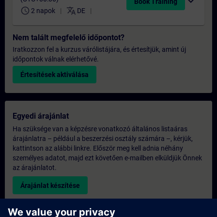
expand_more
Book Training
schedule
translate
2 napok
DE
Nem talált megfelelő időpontot?
Iratkozzon fel a kurzus várólistájára, és értesítjük, amint új
időpontok válnak elérhetővé.
Értesítések aktiválása
Egyedi árajánlat
Ha szüksége van a képzésre vonatkozó általános listaáras
árajánlatra – például a beszerzési osztály számára –, kérjük,
kattintson az alábbi linkre. Először meg kell adnia néhány
személyes adatot, majd ezt követően e-mailben elküldjük Önnek
az árajánlatot.
Árajánlat készítése