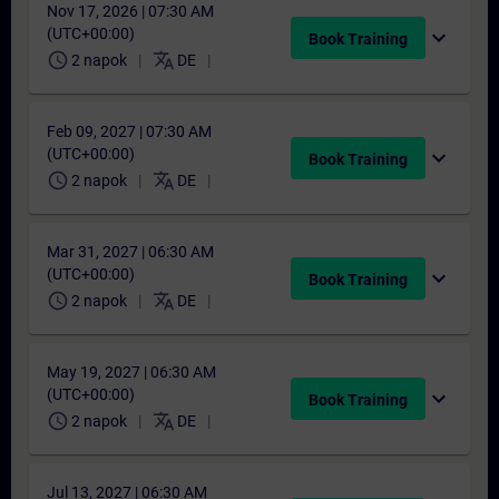
Nov 17, 2026 | 07:30 AM
(UTC+00:00)
expand_more
Book Training
schedule
translate
2 napok
DE
Feb 09, 2027 | 07:30 AM
(UTC+00:00)
expand_more
Book Training
schedule
translate
2 napok
DE
Mar 31, 2027 | 06:30 AM
(UTC+00:00)
expand_more
Book Training
schedule
translate
2 napok
DE
May 19, 2027 | 06:30 AM
(UTC+00:00)
expand_more
Book Training
schedule
translate
2 napok
DE
Jul 13, 2027 | 06:30 AM