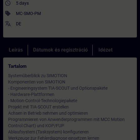
access_time
5 days
sell
MC-SMO-PM
translate
DE
Leírás
Dátumok és regisztráció
Idézet
Tartalom
Systemüberblick zu SIMOTION
Komponenten von SIMOTION
- Engineeringsystem TIA-SCOUT und Optionspakete
- Hardware-Plattformen
- Motion-Control-Technologiepakete
Projekt mit TIA-SCOUT erstellen
Achsen in Betrieb nehmen und optimieren
Programmieren von Anwenderprogrammen mit MCC Motion
Control Chart) und KOP/FUP
Ablaufsystem (Tasksystem) konfigurieren
Werkzeuge zur Fehlerdiagnose einsetzen lernen