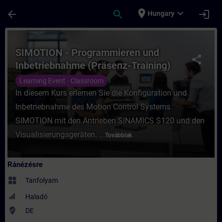
Ugrás a fő tartalomra
Oldal betöltve
place
expand_more
arrow_back
search
login
Hungary
Tanfolyam - SIMOTION - Programmieren und
SIMOTION - Programmieren und
share
Inbetriebnahme (Präsenz-Training)
Learning Event - Classroom
In diesem Kurs erlernen Sie die Konfiguration und
Inbetriebnahme des Motion Control Systems
SIMOTION mit den Antrieben SINAMICS S120 und den
Visualisierungsgeräten. ...
Továbbiak
Ránézésre
widgets
Tanfolyam
Haladó
where_to_vote
DE