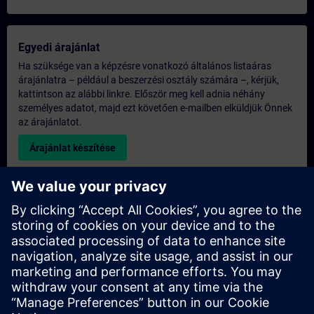
Egyedi árajánlat
Ha szüksége van a képzésre vonatkozó általános listaáras
árajánlatra – például a beszerzési osztály számára –, kérjük,
kattintson az alábbi linkre. Először meg kell adnia néhány
személyes adatot, majd ezt követően e-mailben elküldjük Önnek
az árajánlatot.
Árajánlat készítése
Kérdés az exkluzív képzéssel kapcsolatban
Kérjük, töltse ki az alábbi érdeklődési űrlapot, ha árajánlatot
szeretne kapni egy exkluzív képzésre, akár helyszíni, akár
virtuális formában, vagy a SITRAIN képzési központunkban. Ez
a fajta kérés nagyobb csoportok számára (6 főtől) lenne
megfelelő. Miután megadta elérhetőségi adatait és képzési
igényeit, árajánlatot küldünk Önnek.