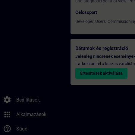
and Diagnosis point of view. Part
Célcsoport
Developer, Users, Commissionin
Dátumok és regisztráció
Jelenleg nincsenek eseménye
Iratkozzon fel a kurzus várólistá
Értesítések aktiválása
settings
Beállítások
apps
Alkalmazások
help_outline
Súgó