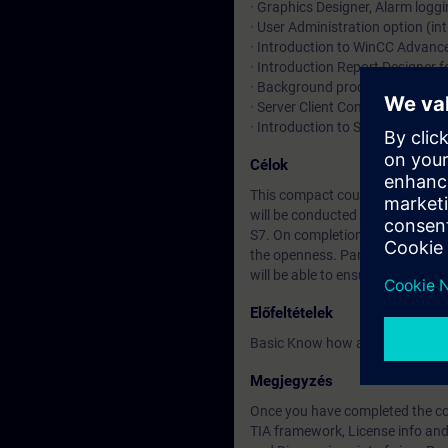
· Graphics Designer, Alarm loggi
· User Administration option (in
· Introduction to WinCC Advanc
· Introduction Report Designer f
· Background processing (introd
· Server Client Configuration in 
· Introduction to SiVarc and Pr
Célok
This compact course deals with
will be conducted by means of n
S7. On completion of the course
the openness. Participants will
will be able to ensure the availabi
Előfeltételek
Basic Know how about STEP 7 P
Megjegyzés
Once you have completed the cou
TIA framework, License info and