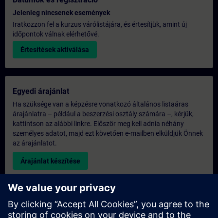
Jelenleg nincsenek események
Iratkozzon fel a kurzus várólistájára, és értesítjük, amint új
időpontok válnak elérhetővé.
Értesítések aktiválása
Egyedi árajánlat
Ha szüksége van a képzésre vonatkozó általános listaáras
árajánlatra – például a beszerzési osztály számára –, kérjük,
kattintson az alábbi linkre. Először meg kell adnia néhány
személyes adatot, majd ezt követően e-mailben elküldjük Önnek
az árajánlatot.
Árajánlat készítése
Kérdés az exkluzív képzéssel kapcsolatban
Kérjük, töltse ki az alábbi érdeklődési űrlapot, ha árajánlatot