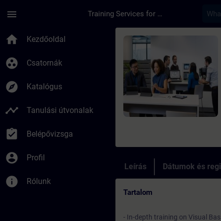
Ugrás a fő tartalomra
Oldal betöltve
menu
Training Services for Digital Industries
Tanfolyam - SIMATIC
home
Kezdőoldal
group_work
Csatornák
explore
Katalógus
timeline
Tanulási útvonalak
assignment_turned_in
Belépővizsga
account_circle
Profil
Leírás
Dátumok és regi
info
Rólunk
Tartalom
- In-depth training on Visual Ba