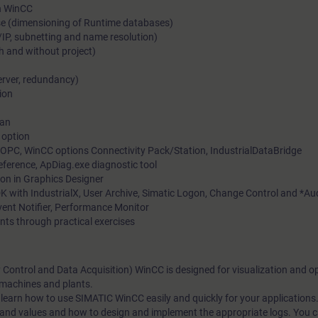
in WinCC
se (dimensioning of Runtime databases)
/IP, subnetting and name resolution)
h and without project)
erver, redundancy)
ion
ian
 option
OPC, WinCC options Connectivity Pack/Station, IndustrialDataBridge
Reference, ApDiag.exe diagnostic tool
on in Graphics Designer
K with IndustrialX, User Archive, Simatic Logon, Change Control and *Aud
ent Notifier, Performance Monitor
nts through practical exercises
ontrol and Data Acquisition) WinCC is designed for visualization and op
 machines and plants.
 learn how to use SIMATIC WinCC easily and quickly for your applications.
nd values and how to design and implement the appropriate logs. You ca