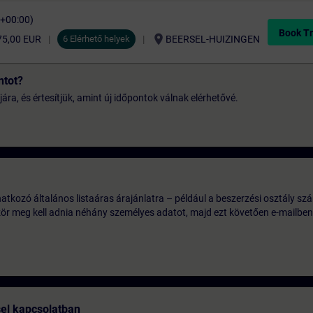
C+00:00)
Book Tr
location_on
75,00 EUR
6 Elérhető helyek
BEERSEL-HUIZINGEN
ntot?
jára, és értesítjük, amint új időpontok válnak elérhetővé.
tkozó általános listaáras árajánlatra – például a beszerzési osztály szá
ször meg kell adnia néhány személyes adatot, majd ezt követően e-mailben
sel kapcsolatban