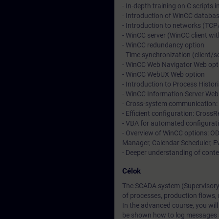
- In-depth training on C scripts 
- Introduction of WinCC databa
- Introduction to networks (TCP
- WinCC server (WinCC client wit
- WinCC redundancy option
- Time synchronization (client/s
- WinCC Web Navigator Web opt
- WinCC WebUX Web option
- Introduction to Process Histor
- WinCC Information Server Web
- Cross-system communication: 
- Efficient configuration: Cross
- VBA for automated configurati
- Overview of WinCC options: OD
Manager, Calendar Scheduler, Ev
- Deeper understanding of conte
Célok
The SCADA system (Supervisory C
of processes, production flows,
In the advanced course, you will
be shown how to log messages a