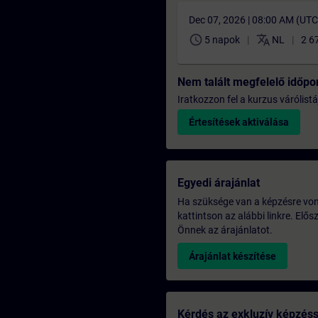
Dec 07, 2026 | 08:00 AM (UT
schedule
translate
5 napok
NL
2 6
Nem talált megfelelő időpo
Iratkozzon fel a kurzus várólistá
Értesítések aktiválása
Egyedi árajánlat
Ha szüksége van a képzésre vona
kattintson az alábbi linkre. Elő
Önnek az árajánlatot.
Árajánlat készítése
Kérdés az exkluzív képzés