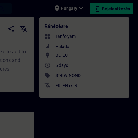
place
expand_more
login
earch
Hungary
Bejelentkezés
és - Szakmai fejlődés | SITRAIN
Ránézésre
share
translate
widgets
Tanfolyam
Haladó
ke to add to
where_to_vote
BE_LU
ptions and
access_time
5 days
ures,
sell
ST-BWINOND
translate
FR
,
EN
és
NL