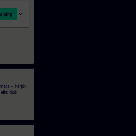
expand_more
aining
mára –, kérjük,
 elküldjük