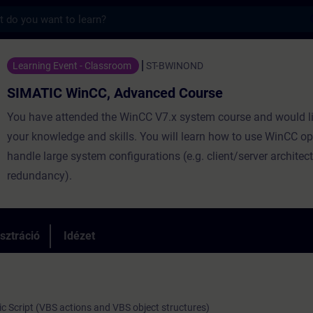
s
 WinCC, Advanced Course - Képzés - Képz
Learning Event - Classroom
ST-BWINOND
SIMATIC WinCC, Advanced Course
You have attended the WinCC V7.x system course and would li
your knowledge and skills. You will learn how to use WinCC o
handle large system configurations (e.g. client/server architect
redundancy).
sztráció
Idézet
sic Script (VBS actions and VBS object structures)