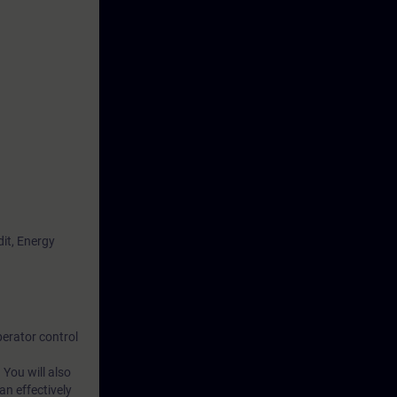
it, Energy
erator control
 You will also
n effectively