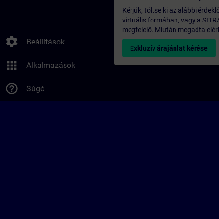
Kérjük, töltse ki az alábbi érdek
virtuális formában, vagy a SITR
megfelelő. Miután megadta elérh
settings
Beállítások
Exkluzív árajánlat kérése
apps
Alkalmazások
help_outline
Súgó