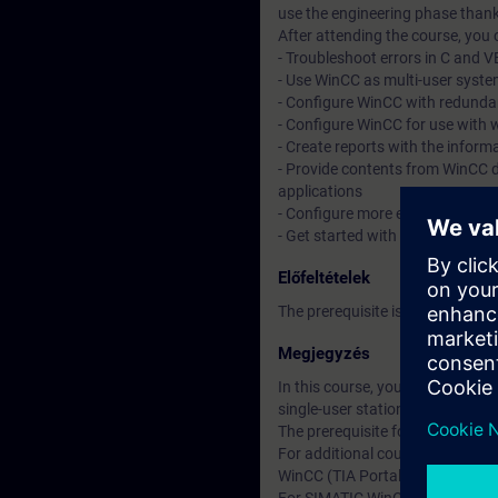
use the engineering phase thank
After attending the course, you 
- Troubleshoot errors in C and V
- Use WinCC as multi-user system
- Configure WinCC with redunda
- Configure WinCC for use with 
- Create reports with the inform
- Provide contents from WinCC 
applications
- Configure more efficiently
- Get started with automated co
Előfeltételek
The prerequisite is attendance
Megjegyzés
In this course, you will work w
single-user station. This comm
The prerequisite for this cours
For additional courses on SIMAT
WinCC (TIA Portal) is divided g