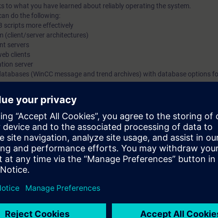
s to what you have learned about reliably operating the system.
can do the following:
B scripts more effectively
 (client/server architectures)
nt servers
web clients
ation server
databases (WinCC message and trend archives) with database options f
nfiguring
 of the course SIMATIC WinCC, System Course (ST-BWINCCS) or equivalen
ith the SIMATIC WinCC V7.x (SCADA system). In the course, you will work 
unicates with a SIMATIC S7-300 and an S7-1500 (with PLCSIM Advanced)
e is the basic WinCC course, ST-BWINCCS.
IC WinCC V7.x, visit our Learning Path "SIMATIC WinCC V7.x".
enerally into the machine-level area and SCADA systems.