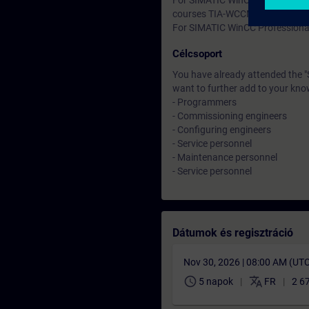
For SIMATIC WinCC Comfort and 
courses TIA-WCCM.
For SIMATIC WinCC Professional
Célcsoport
You have already attended the 
want to further add to your kno
- Programmers
- Commissioning engineers
- Configuring engineers
- Service personnel
- Maintenance personnel
- Service personnel
Dátumok és regisztráció
Nov 30, 2026 | 08:00 AM (UT
schedule
translate
5 napok
FR
2 6