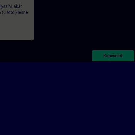
lyszíni, akár
(6 főtől) lenne
Kapcsolat