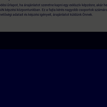
lődési űrlapot, ha árajánlatot szeretne kapni egy exkluzív képzésre, akár he
AIN képzési központunkban. Ez a fajta kérés nagyobb csoportok számára 
etőségi adatait és képzési igényeit, árajánlatot küldünk Önnek.