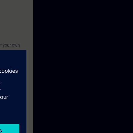
or your own
t knowledge.
with a WinCC
.