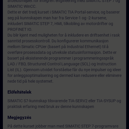
arbeidsmiljøet for integrert engineering med SIMATIC STEP 7 og
SIMATIC WinCC.
Dette er det tredj kurset i SIMATIC TIA Portal-service, og baserer
seg på kunnskapen man har fra Service-1 og -2-kursene,
inkludert SIMATIC STEP 7, HMI, tilkobling av motordrifter og
PROFINET IO.
Du blir kjent med muligheten for å inkludere en driftsenhet i rask
sanntid prosesskontroll. Du konfigurerer kommunikasjon
mellom Simatic CPUer (basert på Industrial Ethernet) til å
overføre prosessdata og utveksle statusinformasjon. Dette er
basert på eksisterende programmer i programmeringsspråk
LAD / FBD, Structured Control Language (SCL) og Instruction
List (IL). Gjennom utvidet forståelse får du nye impulser og ideer
for anleggsoptimalisering og dermed kan redusere eller eliminere
nede tid på hele systemet.
Előfeltételek
SIMATIC S7-kunnskap tilsvarende TIA-SERV2 eller TIA-SYSUP og
praktisk erfaring med bruk av denne kunnskapen
Megjegyzés
På dette kurset jobber man med SIMATIC STEP 7-programvare