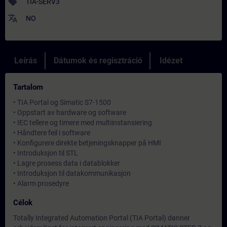
sell
TIA-SERV3
translate
NO
Leírás
Dátumok és regisztráció
Idézet
Tartalom
• TIA Portal og Simatic S7-1500
• Oppstart av hardware og software
• IEC tellere og timere med multiinstansiering
• Håndtere feil i software
• Konfigurere direkte betjeningsknapper på HMI
• Introduksjon til STL
• Lagre prosess data i datablokker
• Introduksjon til datakommunikasjon
• Alarm prosedyre
Célok
Totally Integrated Automation Portal (TIA Portal) danner