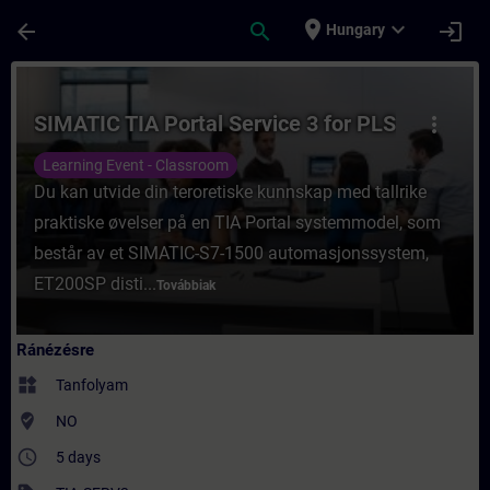
Ugrás a fő tartalomra
Oldal betöltve
place
expand_more
arrow_back
search
login
Hungary
Tanfolyam - SIMATIC TIA Portal Service 3 
SIMATIC TIA Portal Service 3 for PLS
more_vert
Learning Event - Classroom
Du kan utvide din teroretiske kunnskap med tallrike
praktiske øvelser på en TIA Portal systemmodel, som
består av et SIMATIC-S7-1500 automasjonssystem,
ET200SP disti...
Továbbiak
Ránézésre
widgets
Tanfolyam
where_to_vote
NO
access_time
5 days