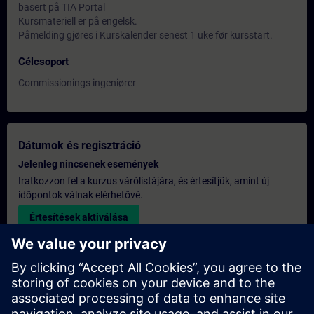
basert på TIA Portal
Kursmateriell er på engelsk.
Påmelding gjøres i Kurskalender senest 1 uke før kursstart.
Célcsoport
Commissionings ingeniører
Dátumok és regisztráció
Jelenleg nincsenek események
Iratkozzon fel a kurzus várólistájára, és értesítjük, amint új
időpontok válnak elérhetővé.
Értesítések aktiválása
Egyedi árajánlat
Ha szüksége van a képzésre vonatkozó általános listaáras
árajánlatra – például a beszerzési osztály számára –, kérjük,