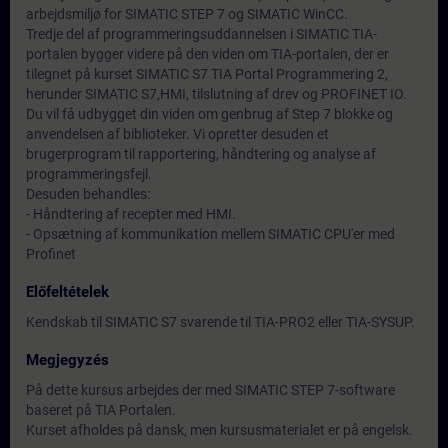
arbejdsmiljø for SIMATIC STEP 7 og SIMATIC WinCC.
Tredje del af programmeringsuddannelsen i SIMATIC TIA-
portalen bygger videre på den viden om TIA-portalen, der er
tilegnet på kurset SIMATIC S7 TIA Portal Programmering 2,
herunder SIMATIC S7,HMI, tilslutning af drev og PROFINET IO.
Du vil få udbygget din viden om genbrug af Step 7 blokke og
anvendelsen af biblioteker. Vi opretter desuden et
brugerprogram til rapportering, håndtering og analyse af
programmeringsfejl.
Desuden behandles:
- Håndtering af recepter med HMI.
- Opsætning af kommunikation mellem SIMATIC CPU'er med
Profinet
Előfeltételek
Kendskab til SIMATIC S7 svarende til TIA-PRO2 eller TIA-SYSUP.
Megjegyzés
På dette kursus arbejdes der med SIMATIC STEP 7-software
baseret på TIA Portalen.
Kurset afholdes på dansk, men kursusmaterialet er på engelsk.