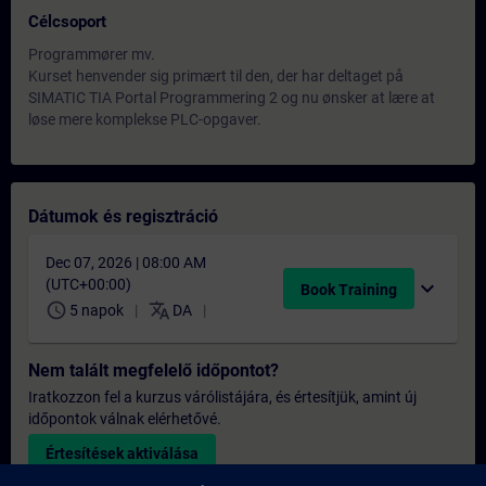
Célcsoport
Programmører mv.
Kurset henvender sig primært til den, der har deltaget på
SIMATIC TIA Portal Programmering 2 og nu ønsker at lære at
løse mere komplekse PLC-opgaver.
Dátumok és regisztráció
Dec 07, 2026 | 08:00 AM
(UTC+00:00)
expand_more
Book Training
schedule
translate
5 napok
DA
Nem talált megfelelő időpontot?
Iratkozzon fel a kurzus várólistájára, és értesítjük, amint új
időpontok válnak elérhetővé.
Értesítések aktiválása