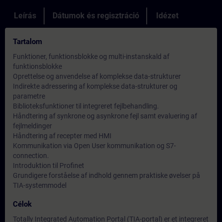
Leírás
Dátumok és regisztráció
Idézet
Tartalom
Funktioner, funktionsblokke og multi-instanskald af
funktionsblokke
Oprettelse og anvendelse af komplekse data-strukturer
Indirekte adressering af komplekse data-strukturer og
parametre
Biblioteksfunktioner til integreret fejlbehandling.
Håndtering af synkrone og asynkrone fejl samt evaluering af
fejlmeldinger
Håndtering af recepter med HMI
Kommunikation via Open User kommunikation og S7-
connection.
Introduktion til Profinet
Grundigere forståelse af indhold gennem praktiske øvelser på
TIA-systemmodel
Célok
Totally Integrated Automation Portal (TIA-portal) er et integreret