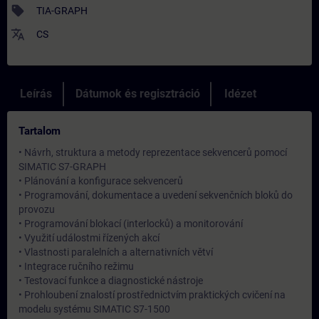
sell
TIA-GRAPH
translate
CS
Leírás
Dátumok és regisztráció
Idézet
Tartalom
• Návrh, struktura a metody reprezentace sekvencerů pomocí
SIMATIC S7-GRAPH
• Plánování a konfigurace sekvencerů
• Programování, dokumentace a uvedení sekvenčních bloků do
provozu
• Programování blokací (interlocků) a monitorování
• Využití událostmi řízených akcí
• Vlastnosti paralelních a alternativních větví
• Integrace ručního režimu
• Testovací funkce a diagnostické nástroje
• Prohloubení znalostí prostřednictvím praktických cvičení na
modelu systému SIMATIC S7-1500