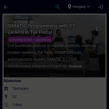
Ugrás a fő tartalomra
Oldal betöltve
place
expand_more
arrow_back
search
login
Hungary
Tanfolyam - SIMATIC Programming with S7
SIMATIC Programming with S7-
more_vert
GRAPH in TIA Portal
Learning Event - Classroom
Své teoretické znalosti si můžete prakticky ověřit na
modelu systému TIA.Tento model zahrnuje
automatizační systém SIMATIC S7-1500,
distribuovaný vstupně-výstupní sy...
Továbbiak
Ránézésre
widgets
Tanfolyam
where_to_vote
CZ
access_time
2 days