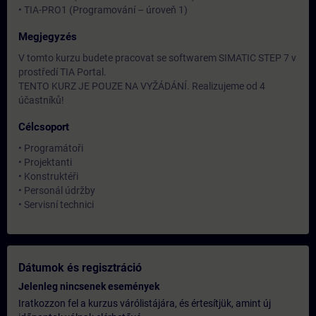
• TIA-PRO1 (Programování – úroveň 1)
Megjegyzés
V tomto kurzu budete pracovat se softwarem SIMATIC STEP 7 v
prostředí TIA Portal.
TENTO KURZ JE POUZE NA VYŽÁDÁNÍ. Realizujeme od 4
účastníků!
Célcsoport
• Programátoři
• Projektanti
• Konstruktéři
• Personál údržby
• Servisní technici
Dátumok és regisztráció
Jelenleg nincsenek események
Iratkozzon fel a kurzus várólistájára, és értesítjük, amint új