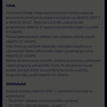
Célok
TIA Portal (Totally Integrated Automation Portal) poskytuje
pracovní prostředí pro komplexní inženýrství se SIMATIC STEP 7
a SIMATIC WinCC. Tento kurz si zvolte, pokud chcete
programovat SIMATIC S7 pomocí sekvenčního řízení s využitím
S7-GRAPH.
Pomocí jednoduchých příkladů vám ukážeme výhody použití
SIMATIC S7-GRAPH.
Cílem kurzu je seznámit účastníky s kompletní jazykovou a
výkonnostní škálou sekvenčního řízení v prostředí pro vývoj
SIMATIC S7-GRAPH.
Během školení si sami vytvoříte, uvedete do provozu a otestujete
vlastní programy sekvenčního řízení. Po absolvování kurzu
budete schopni zkrátit čas potřebný na tvorbu a údržbu
programů díky využití SIMATIC S7-GRAPH.
Előfeltételek
Znalosti systému SIMATIC STEP 7 v prostředí TIA Portal na
úrovni kurzů:
• TIA-SYSUP (Základy automatizačního systému)
• TIA-SERV1 (Servisní školení – úroveň 1)