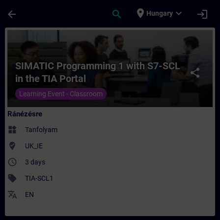
Ugrás a fő tartalomra
Oldal betöltve
place
expand_more
arrow_back
search
login
Hungary
Tanfolyam - SIMATIC Programming 1 with S
SIMATIC Programming 1 with S7-SCL
share
in the TIA Portal
Learning Event - Classroom
Ránézésre
widgets
Tanfolyam
where_to_vote
UK_IE
access_time
3 days
sell
TIA-SCL1
translate
EN