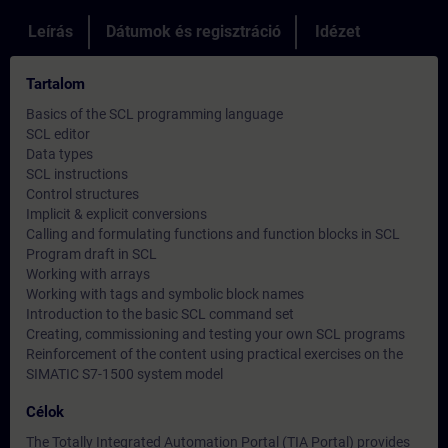
Leírás
Dátumok és regisztráció
Idézet
Tartalom
Basics of the SCL programming language
SCL editor
Data types
SCL instructions
Control structures
Implicit & explicit conversions
Calling and formulating functions and function blocks in SCL
Program draft in SCL
Working with arrays
Working with tags and symbolic block names
Introduction to the basic SCL command set
Creating, commissioning and testing your own SCL programs
Reinforcement of the content using practical exercises on the
SIMATIC S7-1500 system model
Célok
The Totally Integrated Automation Portal (TIA Portal) provides