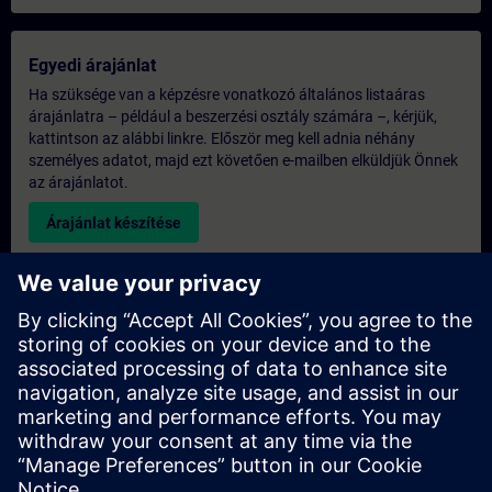
Egyedi árajánlat
Ha szüksége van a képzésre vonatkozó általános listaáras
árajánlatra – például a beszerzési osztály számára –, kérjük,
kattintson az alábbi linkre. Először meg kell adnia néhány
személyes adatot, majd ezt követően e-mailben elküldjük Önnek
az árajánlatot.
Árajánlat készítése
Kérdés az exkluzív képzéssel kapcsolatban
Kérjük, töltse ki az alábbi érdeklődési űrlapot, ha árajánlatot
szeretne kapni egy exkluzív képzésre, akár helyszíni, akár
virtuális formában, vagy a SITRAIN képzési központunkban. Ez
a fajta kérés nagyobb csoportok számára (6 főtől) lenne
megfelelő. Miután megadta elérhetőségi adatait és képzési
igényeit, árajánlatot küldünk Önnek.