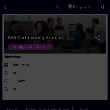
Ugrás a fő tartalomra
Oldal betöltve
place
expand_more
arrow_back
search
login
Hungary
Tanfolyam - SF6 Certificering Examen - Ké
SF6 Certificering Examen
share
Learning Event - Classroom
Ránézésre
widgets
Tanfolyam
where_to_vote
NL
access_time
0.5 days
translate
NL
Leírás
Dátumok és regisztráció
Idézet