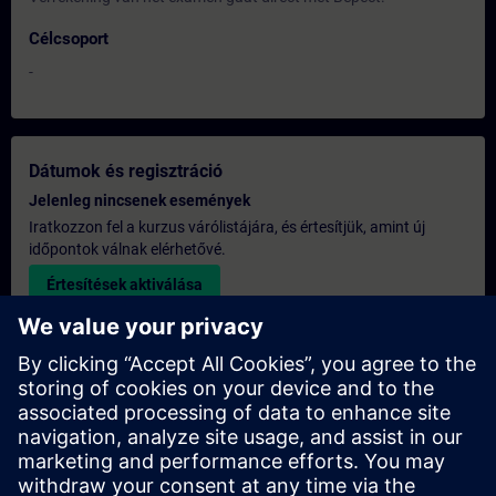
Célcsoport
-
Dátumok és regisztráció
Jelenleg nincsenek események
Iratkozzon fel a kurzus várólistájára, és értesítjük, amint új
időpontok válnak elérhetővé.
Értesítések aktiválása
Egyedi árajánlat
Ha szüksége van a képzésre vonatkozó általános listaáras
árajánlatra – például a beszerzési osztály számára –, kérjük,
kattintson az alábbi linkre. Először meg kell adnia néhány
személyes adatot, majd ezt követően e-mailben elküldjük Önnek