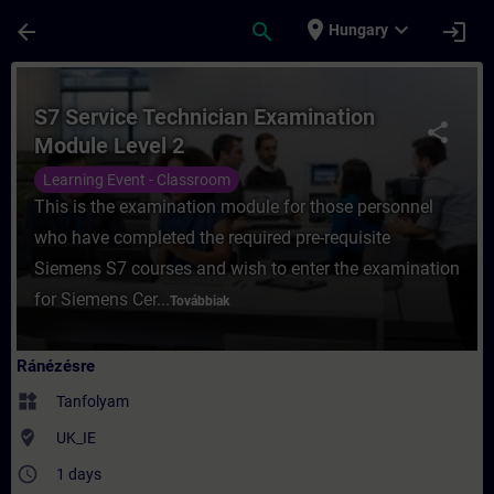
Ugrás a fő tartalomra
Oldal betöltve
place
expand_more
arrow_back
search
login
Hungary
Tanfolyam - S7 Service Technician Examin
S7 Service Technician Examination
share
Module Level 2
Learning Event - Classroom
This is the examination module for those personnel
who have completed the required pre-requisite
Siemens S7 courses and wish to enter the examination
for Siemens Cer...
Továbbiak
Ránézésre
widgets
Tanfolyam
where_to_vote
UK_IE
access_time
1 days