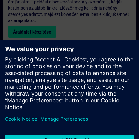
árajánlatra – például a beszerzési osztály számára –, kérjük,
kattintson az alábbi linkre. Először meg kell adnia néhány
személyes adatot, majd ezt követően e-mailben elküldjük Önnek
az árajánlatot.
Árajánlat készítése
Kérdés az exkluzív képzéssel kapcsolatban
Kérjük, töltse ki az alábbi érdeklődési űrlapot, ha árajánlatot
szeretne kapni egy exkluzív képzésre, akár helyszíni, akár
virtuális formában, vagy a SITRAIN képzési központunkban. Ez
a fajta kérés nagyobb csoportok számára (6 főtől) lenne
megfelelő. Miután megadta elérhetőségi adatait és képzési
igényeit, árajánlatot küldünk Önnek.
Exkluzív árajánlat kérése