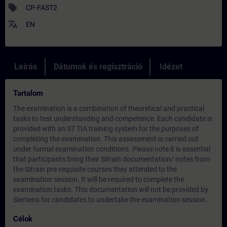
sell
CP-FAST2
translate
EN
Leírás
Dátumok és regisztráció
Idézet
Tartalom
The examination is a combination of theoretical and practical
tasks to test understanding and competence. Each candidate is
provided with an S7 TIA training system for the purposes of
completing the examination. This assessment is carried out
under formal examination conditions. Please note it is essential
that participants bring their Sitrain documentation/ notes from
the Sitrain pre-requisite courses they attended to the
examination session. It will be required to complete the
examination tasks. This documentation will not be provided by
Siemens for candidates to undertake the examination session.
Célok