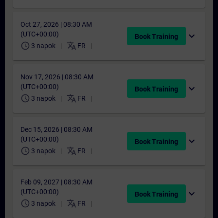
Oct 27, 2026 | 08:30 AM
(UTC+00:00)
expand_more
Book Training
schedule
translate
3 napok
FR
Nov 17, 2026 | 08:30 AM
(UTC+00:00)
expand_more
Book Training
schedule
translate
3 napok
FR
Dec 15, 2026 | 08:30 AM
(UTC+00:00)
expand_more
Book Training
schedule
translate
3 napok
FR
Feb 09, 2027 | 08:30 AM
(UTC+00:00)
expand_more
Book Training
schedule
translate
3 napok
FR