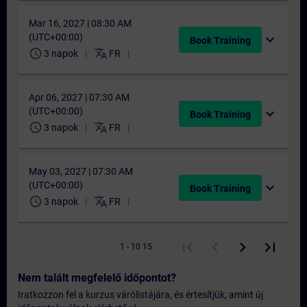
Mar 16, 2027 | 08:30 AM
(UTC+00:00)
expand_more
Book Training
schedule
translate
3 napok
FR
Apr 06, 2027 | 07:30 AM
(UTC+00:00)
expand_more
Book Training
schedule
translate
3 napok
FR
May 03, 2027 | 07:30 AM
(UTC+00:00)
expand_more
Book Training
schedule
translate
3 napok
FR
1 - 10 15
Nem talált megfelelő időpontot?
Iratkozzon fel a kurzus várólistájára, és értesítjük, amint új