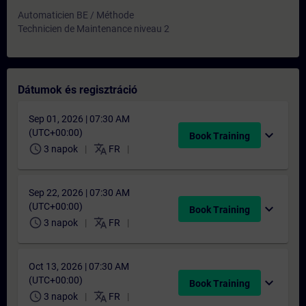
Automaticien BE / Méthode
Technicien de Maintenance niveau 2
Dátumok és regisztráció
Sep 01, 2026 | 07:30 AM
(UTC+00:00)
expand_more
Book Training
schedule
translate
3 napok
FR
Sep 22, 2026 | 07:30 AM
(UTC+00:00)
expand_more
Book Training
schedule
translate
3 napok
FR
Oct 13, 2026 | 07:30 AM
(UTC+00:00)
expand_more
Book Training
schedule
translate
3 napok
FR