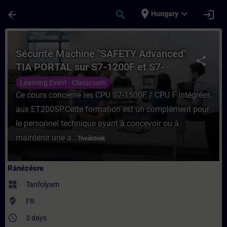
Ugrás a fő tartalomra
Oldal betöltve
place
expand_more
arrow_back
search
login
Hungary
Tanfolyam - Sécurité Machine "SAFETY Ad
Sécurité Machine "SAFETY Advanced"
share
TIA PORTAL sur S7-1200F et S7-
1500F
Learning Event - Classroom
Ce cours concerne les CPU S7-1500F / CPU F intégrées
aux ET200SP.Cette formation est un complément pour
le personnel technique ayant à concevoir ou à
maintenir une a...
Továbbiak
Ránézésre
widgets
Tanfolyam
where_to_vote
FR
access_time
3 days