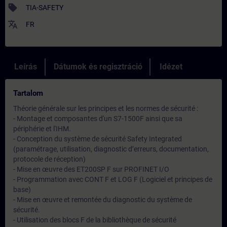
sell
TIA-SAFETY
translate
FR
Leírás
Dátumok és regisztráció
Idézet
Tartalom
Théorie générale sur les principes et les normes de sécurité :
- Montage et composantes d'un S7-1500F ainsi que sa
périphérie et l'IHM.
- Conception du système de sécurité Safety Integrated
(paramétrage, utilisation, diagnostic d’erreurs, documentation,
protocole de réception)
- Mise en œuvre des ET200SP F sur PROFINET I/O
- Programmation avec CONT F et LOG F (Logiciel et principes de
base)
- Mise en œuvre et remontée du diagnostic du système de
sécurité.
- Utilisation des blocs F de la bibliothèque de sécurité