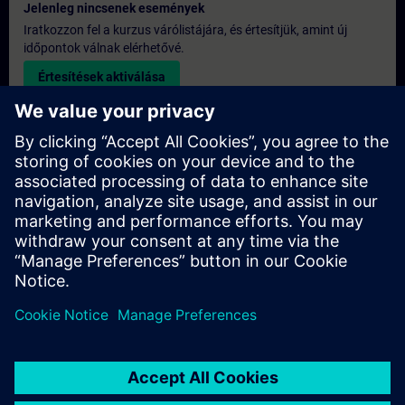
Jelenleg nincsenek események
Iratkozzon fel a kurzus várólistájára, és értesítjük, amint új
időpontok válnak elérhetővé.
Értesítések aktiválása
Egyedi árajánlat
Ha szüksége van a képzésre vonatkozó általános listaáras
árajánlatra – például a beszerzési osztály számára –, kérjük,
kattintson az alábbi linkre. Először meg kell adnia néhány
személyes adatot, majd ezt követően e-mailben elküldjük Önnek
az árajánlatot.
Árajánlat készítése