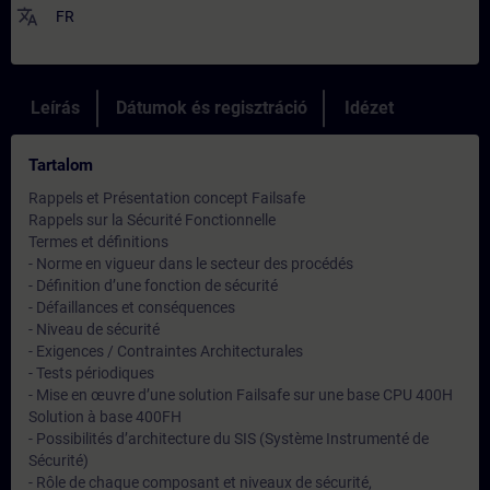
translate
FR
Leírás
Dátumok és regisztráció
Idézet
Tartalom
Rappels et Présentation concept Failsafe
Rappels sur la Sécurité Fonctionnelle
Termes et définitions
- Norme en vigueur dans le secteur des procédés
- Définition d’une fonction de sécurité
- Défaillances et conséquences
- Niveau de sécurité
- Exigences / Contraintes Architecturales
- Tests périodiques
- Mise en œuvre d’une solution Failsafe sur une base CPU 400H
Solution à base 400FH
- Possibilités d’architecture du SIS (Système Instrumenté de
Sécurité)
- Rôle de chaque composant et niveaux de sécurité,