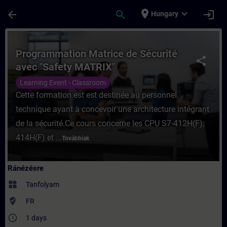
Ugrás a fő tartalomra
Oldal betöltve
place
expand_more
arrow_back
search
login
Hungary
Tanfolyam - Programmation Matrice de Séc
Programmation Matrice de Sécurité
share
avec "Safety MATRIX"
Learning Event - Classroom
Cette formation est est destinée au personnel
technique ayant à concevoir une architecture intégrant
de la sécurité.Ce cours concerne les CPU S7-412H(F),
414H(F) et ...
Továbbiak
Ránézésre
widgets
Tanfolyam
where_to_vote
FR
access_time
1 days