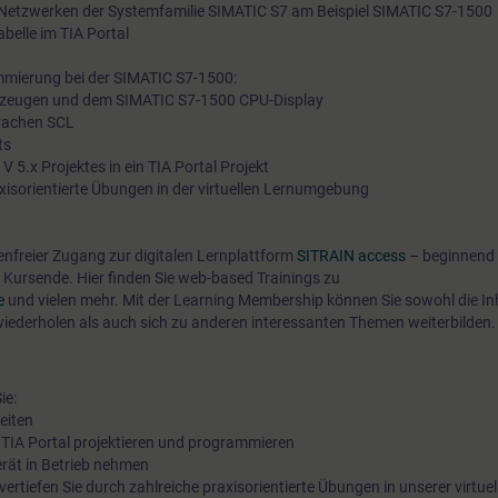
 Netzwerken der Systemfamilie SIMATIC S7 am Beispiel SIMATIC S7-1500
betreuen und optimal schulen zu können, haben wir ausgewähl
belle im TIA Portal
für Sie in Form eines digitalen Online-Trainings umgesetzt. In L
mmierung bei der SIMATIC S7-1500:
Theorievorträgen unserer Fachreferenten vermitteln wir Ihnen, 
rkzeugen und dem SIMATIC S7-1500 CPU-Display
Zuhilfenahme unserer virtuellen Lernumgebung für praktische
rachen SCL
ts
praxisnah vollumfänglich die in den Lernzielen beschriebenen
 5.x Projektes in ein TIA Portal Projekt
Trainingsinhalte. In unserem virtuellen Klassenzimmer steht I
axisorientierte Übungen in der virtuellen Lernumgebung
Fachreferent auch während Ihrer individuellen praktischen Üb
jederzeit für vertiefende Fragen und Fachgespräche zur Verfü
tenfreier Zugang zur digitalen Lernplattform
SITRAIN access
– beginnend 
einfachen technischen Voraussetzungen, siehe unten.
Kursende. Hier finden Sie web-based Trainings zu
ne
und vielen mehr. Mit der Learning Membership können Sie sowohl die In
wiederholen als auch sich zu anderen interessanten Themen weiterbilden.
ie:
beiten
 TIA Portal projektieren und programmieren
erät in Betrieb nehmen
vertiefen Sie durch zahlreiche praxisorientierte Übungen in unserer virtuel