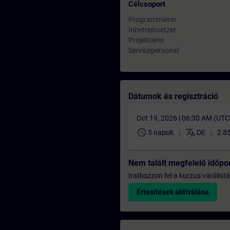
Célcsoport
Programmierer
Inbetriebsetzer
Projektierer
Servicepersonal
Dátumok és regisztráció
Oct 19, 2026 | 06:30 AM (UT
schedule
translate
5 napok
DE
2 8
Nem talált megfelelő időpo
Iratkozzon fel a kurzus várólistá
Értesítések aktiválása