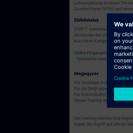
Lernumgebung an einem TIA-Anl
Comfort Panel TP700 und einem 
Előfeltételek
STEP 7- Kenntnisse entspreche
Sie können den zur Verfügung s
Kurs Ihren Kompetenzen entspri
-
Online-Eingangstest
-
Technische Voraussetzungen
>
Megjegyzés
Für Einsteiger in die Programm
Für die Zielgruppe Instandhalt
Für Instandhalter ohne SIMATIC
Dieses Training wird auf Basis
Die Learning Membership beginn
haben Sie Zugriff auf alle der 