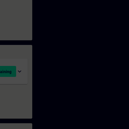
expand_more
aining