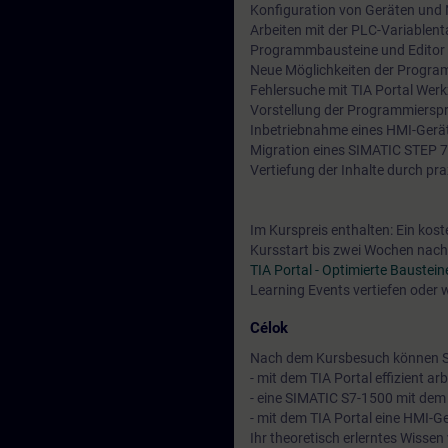
Konfiguration von Geräten und
Arbeiten mit der PLC-Variablenta
Programmbausteine und Editor
Neue Möglichkeiten der Progra
Fehlersuche mit TIA Portal We
Vorstellung der Programmiersp
Inbetriebnahme eines HMI-Gerä
Migration eines SIMATIC STEP 7 V
Vertiefung der Inhalte durch pr
Im Kurspreis enthalten: Ein kos
Kursstart bis zwei Wochen nach 
TIA Portal - Optimierte Baustei
Learning Events vertiefen oder 
Célok
Nach dem Kursbesuch können S
- mit dem TIA Portal effizient ar
- eine SIMATIC S7-1500 mit dem
- mit dem TIA Portal eine HMI-G
Ihr theoretisch erlerntes Wissen 