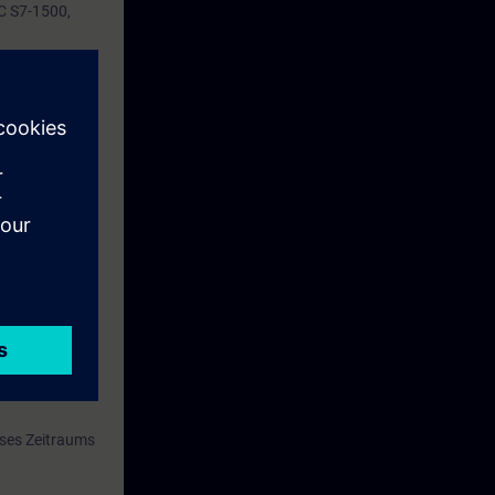
C S7-1500,
Ihnen gewählte
RO2.
 TIA-INSTUP.
durchgeführt.
eses Zeitraums