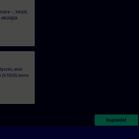
mára –, kérjük,
 elküldjük
lyszíni, akár
(6 főtől) lenne
Kapcsolat