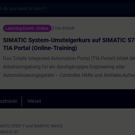
s
 System-Umsteigerkurs auf SIMATIC S7-1500
Learning Event - Online
TIA-SYSUP
SIMATIC System-Umsteigerkurs auf SIMATIC S7
TIA Portal (Online-Training)
Das Totally Integrated Automation Portal (TIA Portal) bildet di
Arbeitsumgebung für ein durchgängiges Engineering aller
Automatisierungsgeräte – Controller, HMIs und Antriebe.Aufse
fundierten SIMATIC Manager (STEP 7) Kenntnisse zeigen wir I
diesem Online-Training die Hauptunterscheidungsmerkmale z
SIMATIC S7-300/400 und SIMATIC S7-1500 sowie den Enginee
sztráció
Idézet
SIMATIC Manager und TIA Portal. Sie erlernen die Projektierun
erweiterten Programmiermöglichkeiten eines Automatisierun
SIMATIC S7-1500 mit der Engineering-Plattform "TIA Portal".U
SIMATIC STEP 7 und SIMATIC WinCC
SIMATIC S7
Ihrer persönlichen Lernumgebung (eigenes Büro /Homeoffice)