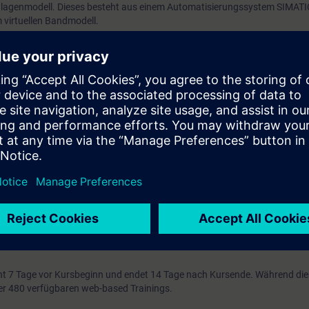
agenmodell. Dieses besteht aus einem Automatisierungssystem SIMATI
virtuellen Bandmodell.
nd ST-PRO1
tehenden Online-Eingangstest nutzen, um sicherzustellen, dass der von 
cht.
 VLab
ierung von STEP 7 empfehlen wir den Besuch der Kurse TIA-PRO1 / TIA-P
er mit SIMATIC S7-300/400 Kenntnissen empfehlen wir den Umsteigerkurs
 S7-300/400 Kenntnisse empfehlen wir die Kurse TIA-SERV1 / TIA-SERV2
 SIMATIC S7-1500 und der Software SIMATIC STEP 7 auf Basis TIA Portal 
t 7 Tage vor Kursbeginn und endet 14 Tage nach Kursende. Während di
über 480 verfügbaren web-based Trainings.