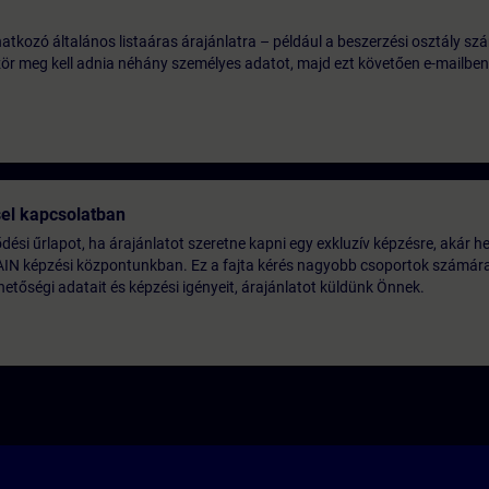
tkozó általános listaáras árajánlatra – például a beszerzési osztály szá
ször meg kell adnia néhány személyes adatot, majd ezt követően e-mailben
sel kapcsolatban
lődési űrlapot, ha árajánlatot szeretne kapni egy exkluzív képzésre, akár he
AIN képzési központunkban. Ez a fajta kérés nagyobb csoportok számára 
etőségi adatait és képzési igényeit, árajánlatot küldünk Önnek.