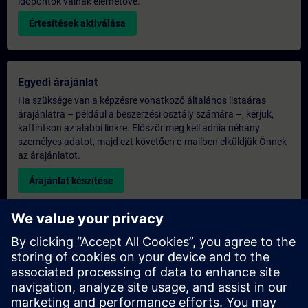
időpontok válnak elérhetővé.
Értesítések aktiválása
Egyedi árajánlat
Ha szüksége van a képzésre vonatkozó általános listaáras
árajánlatra – például a beszerzési osztály számára –, kérjük,
kattintson az alábbi linkre. Először meg kell adnia néhány
személyes adatot, majd ezt követően e-mailben elküldjük Önnek
az árajánlatot.
Árajánlat készítése
Kérdés az exkluzív képzéssel kapcsolatban
Kérjük, töltse ki az alábbi érdeklődési űrlapot, ha árajánlatot
szeretne kapni egy exkluzív képzésre, akár helyszíni, akár
virtuális formában, vagy a SITRAIN képzési központunkban. Ez
a fajta kérés nagyobb csoportok számára (6 főtől) lenne