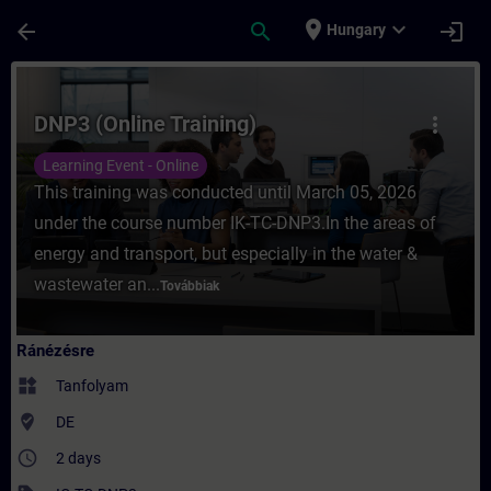
Ugrás a fő tartalomra
Oldal betöltve
place
expand_more
arrow_back
search
login
Hungary
Tanfolyam - DNP3 (Online Training) - Képz
DNP3 (Online Training)
more_vert
Learning Event - Online
This training was conducted until March 05, 2026
under the course number IK-TC-DNP3.In the areas of
energy and transport, but especially in the water &
wastewater an...
Továbbiak
Ránézésre
widgets
Tanfolyam
where_to_vote
DE
access_time
2 days