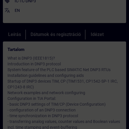
sell
IC-TC-DNP3
translate
EN
Leírás
Dátumok és regisztráció
Idézet
Tartalom
What is DNP3 (IEEE1815)?
Introduction in DNP3 protocol
System feature of the PLC based SIMATIC Net DNP3 RTUs
Installation guidelines and configuring aids
Startup of DNP3 devices TIM, CP (TIM1531, CP1542-SP-1 IRC,
CP1243-8 IRC)
Network examples and network configuring
Configuration in TIA Portal:
- basic DNP3 settings of TIM/CP (Device Configuration)
- configuration of an DNP3 connection
- time synchronization in DNP3 protocol
- transferring analog values, counter values and Boolean values
incl. time stamping and event-buffering