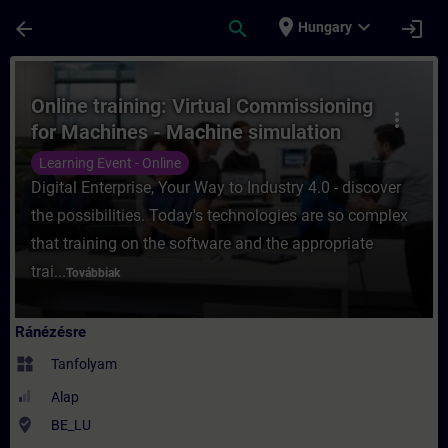
Ugrás a fő tartalomra
Oldal betöltve
place
expand_more
arrow_back
search
login
Hungary
Tanfolyam - Online training: Virtual Comm
Online training: Virtual Commissioning
more_vert
for Machines - Machine simulation
Learning Event - Online
Digital Enterprise, Your Way to Industry 4.0 - discover
the possibilities. Today's technologies are so complex
that training on the software and the appropriate
trai...
Továbbiak
Ránézésre
widgets
Tanfolyam
Alap
where_to_vote
BE_LU