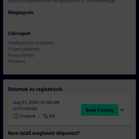
practical experience in the application of this knowledge.
Megjegyzés
-
Célcsoport
Configuration engineers
Project planners
Programmers
Planners
Dátumok és regisztráció
Aug 31, 2026 | 07:00 AM
(UTC+00:00)
expand_more
Book Training
schedule
translate
5 napok
EN
Nem talált megfelelő időpontot?