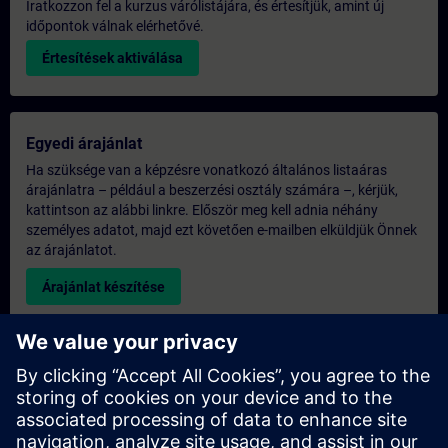
Iratkozzon fel a kurzus várólistájára, és értesítjük, amint új
időpontok válnak elérhetővé.
Értesítések aktiválása
Egyedi árajánlat
Ha szüksége van a képzésre vonatkozó általános listaáras
árajánlatra – például a beszerzési osztály számára –, kérjük,
kattintson az alábbi linkre. Először meg kell adnia néhány
személyes adatot, majd ezt követően e-mailben elküldjük Önnek
az árajánlatot.
Árajánlat készítése
Kérdés az exkluzív képzéssel kapcsolatban
Kérjük, töltse ki az alábbi érdeklődési űrlapot, ha árajánlatot
szeretne kapni egy exkluzív képzésre, akár helyszíni, akár
virtuális formában, vagy a SITRAIN képzési központunkban. Ez