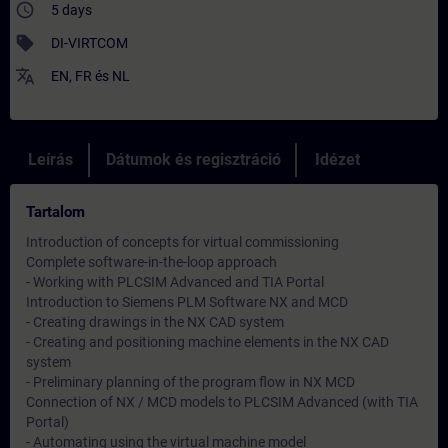
access_time
5 days
sell
DI-VIRTCOM
translate
EN
,
FR
és
NL
Leírás
Dátumok és regisztráció
Idézet
Tartalom
Introduction of concepts for virtual commissioning
Complete software-in-the-loop approach
- Working with PLCSIM Advanced and TIA Portal
Introduction to Siemens PLM Software NX and MCD
- Creating drawings in the NX CAD system
- Creating and positioning machine elements in the NX CAD
system
- Preliminary planning of the program flow in NX MCD
Connection of NX / MCD models to PLCSIM Advanced (with TIA
Portal)
- Automating using the virtual machine model