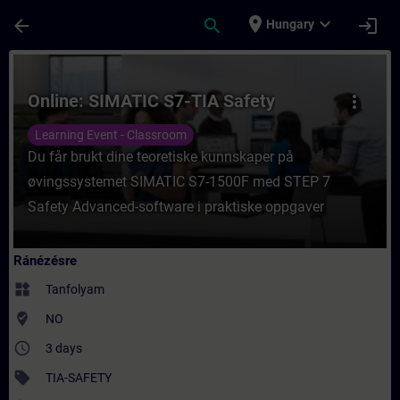
Ugrás a fő tartalomra
Oldal betöltve
place
expand_more
arrow_back
search
login
Hungary
Tanfolyam - Online: SIMATIC S7-TIA Safety
Online: SIMATIC S7-TIA Safety
more_vert
Learning Event - Classroom
Du får brukt dine teoretiske kunnskaper på
øvingssystemet SIMATIC S7-1500F med STEP 7
Safety Advanced-software i praktiske oppgaver
Ránézésre
widgets
Tanfolyam
where_to_vote
NO
access_time
3 days
sell
TIA-SAFETY