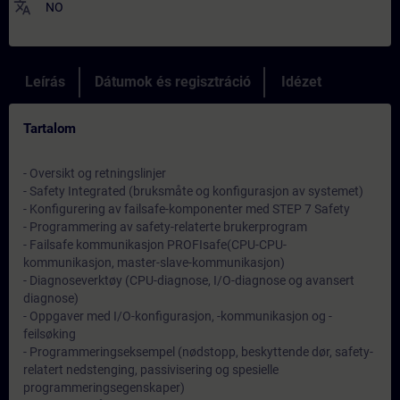
translate
NO
Leírás
Dátumok és regisztráció
Idézet
Tartalom
- Oversikt og retningslinjer
- Safety Integrated (bruksmåte og konfigurasjon av systemet)
- Konfigurering av failsafe-komponenter med STEP 7 Safety
- Programmering av safety-relaterte brukerprogram
- Failsafe kommunikasjon PROFIsafe(CPU-CPU-
kommunikasjon, master-slave-kommunikasjon)
- Diagnoseverktøy (CPU-diagnose, I/O-diagnose og avansert
diagnose)
- Oppgaver med I/O-konfigurasjon, -kommunikasjon og -
feilsøking
- Programmeringseksempel (nødstopp, beskyttende dør, safety-
relatert nedstenging, passivisering og spesielle
programmeringsegenskaper)