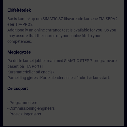
Előfeltételek
Basis kunnskap om SIMATIC S7 tilsvarende kursene TIA-SERV2
eller TIA-PRO2
Additionally an online entrance test is available for you. So you
may assure that the course of your choice fits to your
competences.
Megjegyzés
På dette kurset jobber man med SIMATIC STEP 7-programvare
basert på TIA Portal
Kursmateriell er på engelsk
Påmelding gjøres i Kurskalender senest 1 uke før kursstart.
Célcsoport
- Programmerere
- Commissioning-engineers
- Prosjektingeniører