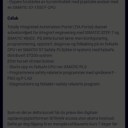
- Dypere forståelse av kursinnholdet med praktiske øvelser med
en SIMATIC S7-1500 F-CPU
Célok
Totally Integrated Automation Portal (TIA Portal) danner
arbeidsmiljøet for integrert engineering med SIMATIC STEP 7 og
SIMATIC WinCC. På dette kurset lærer man konfigurering,
programmering, oppstart, diagnose og feilsøking på en failsafe
CPU i en SIMATIC S7 Safety PLS(ikke H-system) med failsafe,
distribuert ET200-system
Etter kurset vil man kunne:
- Starte opp en failsafe CPU i en SIMATIC PLS
- Programmere safety-relaterte programmer med språkene F-
FBD og F-LAD
- Diagnostisere og feilsøke i safety-relaterte program
Som en del av dette kurset får du prøve den digitale
opplæringsplattformen SITRAIN access uten ekstra kostnad.
Dette gir deg tilgang til en mengde nettbaserte kurs 7 dager før