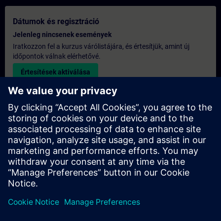
Dátumok és regisztráció
Jelenleg nincsenek események
Iratkozzon fel a kurzus várólistájára, és értesítjük, amint új
időpontok válnak elérhetővé.
Értesítések aktiválása
Egyedi árajánlat
Ha szüksége van a képzésre vonatkozó általános listaáras
árajánlatra – például a beszerzési osztály számára –, kérjük,
kattintson az alábbi linkre. Először meg kell adnia néhány
személyes adatot, majd ezt követően e-mailben elküldjük Önnek
az árajánlatot.
Árajánlat készítése