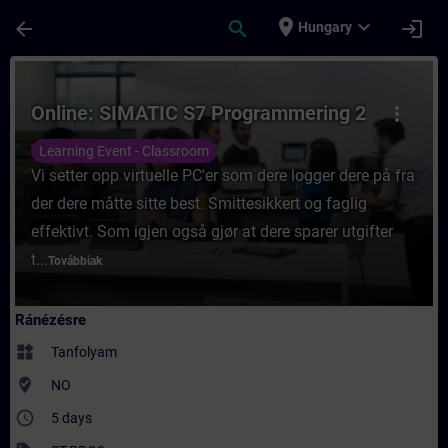
Ugrás a fő tartalomra
Oldal betöltve
place
expand_more
arrow_back
search
login
Hungary
Tanfolyam - Online: SIMATIC S7 Programme
Online: SIMATIC S7 Programmering 2
more_vert
Learning Event - Classroom
Vi setter opp virtuelle PC'er som dere logger dere på fra
der dere måtte sitte best. Smittesikkert og faglig
effektivt. Som igjen også gjør at dere sparer utgifter
t...
Továbbiak
Ránézésre
widgets
Tanfolyam
where_to_vote
NO
access_time
5 days