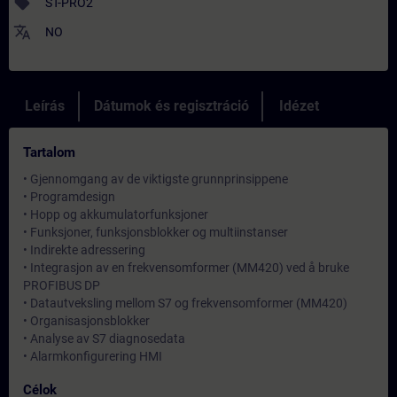
sell
ST-PRO2
translate
NO
Leírás
Dátumok és regisztráció
Idézet
Tartalom
• Gjennomgang av de viktigste grunnprinsippene
• Programdesign
• Hopp og akkumulatorfunksjoner
• Funksjoner, funksjonsblokker og multiinstanser
• Indirekte adressering
• Integrasjon av en frekvensomformer (MM420) ved å bruke
PROFIBUS DP
• Datautveksling mellom S7 og frekvensomformer (MM420)
• Organisasjonsblokker
• Analyse av S7 diagnosedata
• Alarmkonfigurering HMI
Célok