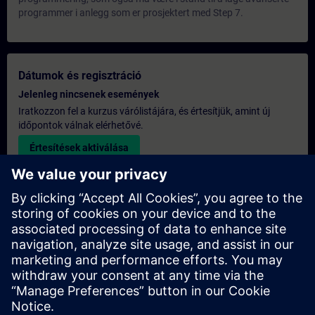
programmer i anlegg som er prosjektert med Step 7.
Dátumok és regisztráció
Jelenleg nincsenek események
Iratkozzon fel a kurzus várólistájára, és értesítjük, amint új
időpontok válnak elérhetővé.
Értesítések aktiválása
Egyedi árajánlat
Ha szüksége van a képzésre vonatkozó általános listaáras
árajánlatra – például a beszerzési osztály számára –, kérjük,
kattintson az alábbi linkre. Először meg kell adnia néhány
személyes adatot, majd ezt követően e-mailben elküldjük Önnek
az árajánlatot.
Árajánlat készítése