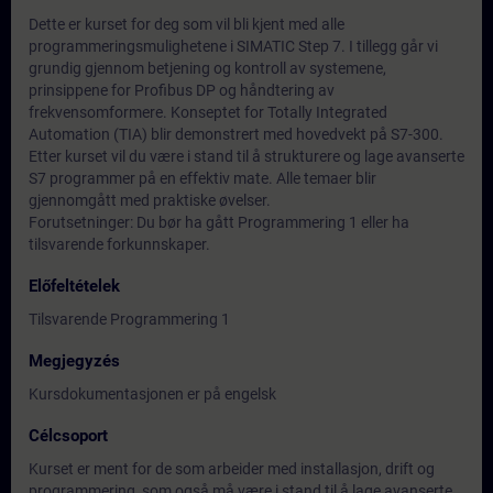
Dette er kurset for deg som vil bli kjent med alle
programmeringsmulighetene i SIMATIC Step 7. I tillegg går vi
grundig gjennom betjening og kontroll av systemene,
prinsippene for Profibus DP og håndtering av
frekvensomformere. Konseptet for Totally Integrated
Automation (TIA) blir demonstrert med hovedvekt på S7-300.
Etter kurset vil du være i stand til å strukturere og lage avanserte
S7 programmer på en effektiv mate. Alle temaer blir
gjennomgått med praktiske øvelser.
Forutsetninger: Du bør ha gått Programmering 1 eller ha
tilsvarende forkunnskaper.
Előfeltételek
Tilsvarende Programmering 1
Megjegyzés
Kursdokumentasjonen er på engelsk
Célcsoport
Kurset er ment for de som arbeider med installasjon, drift og
programmering, som også må være i stand til å lage avanserte