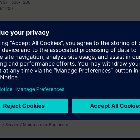
th S7 1500/1200
0/1200
ation in HMI
neers working in the field of Automation and not exposed to the field of 
ineers, knowledgeable about PLC and programming language in STEP 7 V
figure, various Profinet networking option like I device, Open user commun
h PLC’s as well as HMI networking options like sm@rt client and HTTP
g / Service / Maintenance Engineers