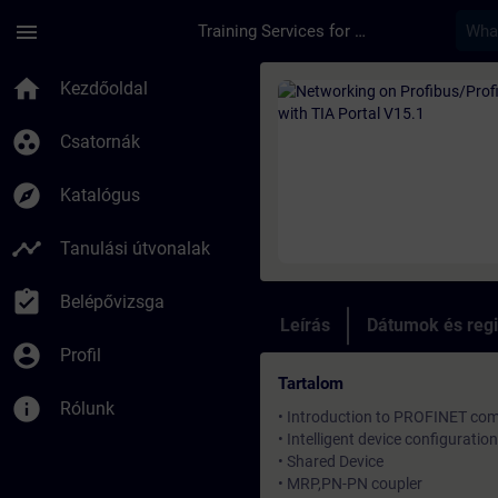
Ugrás a fő tartalomra
Oldal betöltve
menu
Training Services for Digital Industries
Tanfolyam - Networki
home
Kezdőoldal
group_work
Csatornák
explore
Katalógus
timeline
Tanulási útvonalak
assignment_turned_in
Belépővizsga
Leírás
Dátumok és regi
account_circle
Profil
Tartalom
info
Rólunk
• Introduction to PROFINET co
• Intelligent device configurati
• Shared Device
• MRP,PN-PN coupler