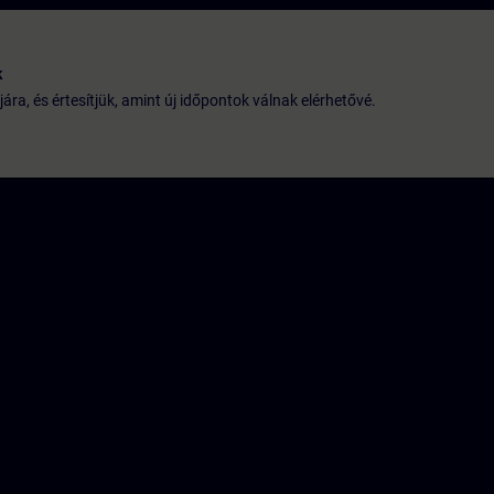
k
jára, és értesítjük, amint új időpontok válnak elérhetővé.