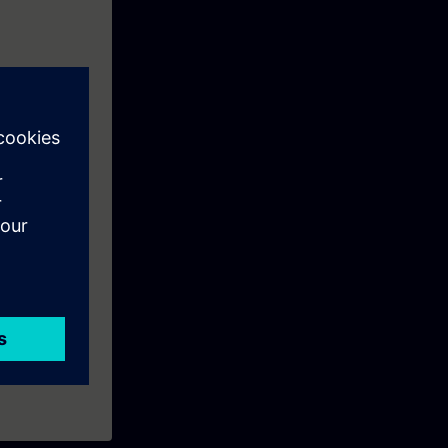
SIMATIC Net.
15
ication, Ring
 communication