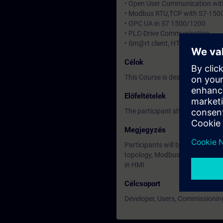
• Open User Communication wi
• Modbus RTU,TCP with S7-150
• OPC UA in S7 1500/1200
• PLC-Drive Communication
• Sm@rt client, HTTP Communic
Célok
This Course is designed for Engi
Előfeltételek
The participant should be Eng
Megjegyzés
Participants will be able to con
topology, Modbus (RTU&TCP) wit
in HMI
Célcsoport
Developer, Users, Commissionin