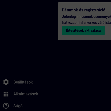
Dátumok és regisztráció
Jelenleg nincsenek eseménye
Iratkozzon fel a kurzus várólistá
Értesítések aktiválása
settings
Beállítások
apps
Alkalmazások
help_outline
Súgó