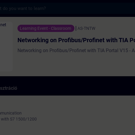
s
ng on Profibus/Profinet with TIA Portal V
Learning Event - Classroom
AS-TNTW
Networking on Profibus/Profinet with TIA P
Networking on Profibus/Profinet with TIA Portal V15 -
sztráció
mmunication
on with S7 1500/1200