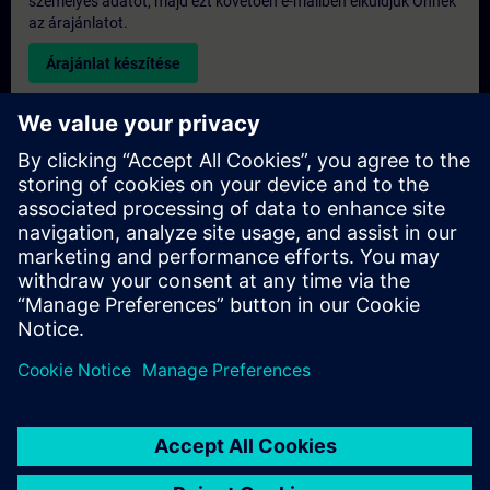
személyes adatot, majd ezt követően e-mailben elküldjük Önnek
az árajánlatot.
Árajánlat készítése
Kérdés az exkluzív képzéssel kapcsolatban
Kérjük, töltse ki az alábbi érdeklődési űrlapot, ha árajánlatot
szeretne kapni egy exkluzív képzésre, akár helyszíni, akár
virtuális formában, vagy a SITRAIN képzési központunkban. Ez
a fajta kérés nagyobb csoportok számára (6 főtől) lenne
megfelelő. Miután megadta elérhetőségi adatait és képzési
igényeit, árajánlatot küldünk Önnek.
Exkluzív árajánlat kérése