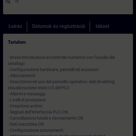
translate
IT
Leírás
Dátumok és regisztráció
Idézet
Tartalom
- Breve introduzione al controllo numerico con l’ausilio del
catalogo
- Configurazione hardware, pannelli ed accessori
- Allacciamenti
- Descrizione ed uso del pannello operativo: dati di setting,
visualizzazione stato I/O del PLC
- Allarmi e messaggi
- Livelli di protezione
- Creazione archivi
- Segnali dell’interfaccia PLC-CN
- Cancellazione totale e riavviamento CN
- Dati macchina CN
- Configurazione azionamenti