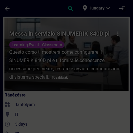
Ugrás a fő tartalomra
Oldal betöltve
place
expand_more
arrow_back
search
login
Hungary
Tanfolyam - Messa in servizio SINUMERIK 
Messa in servizio SINUMERIK 840D pl
more_vert
Learning Event - Classroom
Questo corso ti mostrerà come configurare il
SINUMERIK 840D pl e ti fornirà le conoscenze
necessarie per creare, testare e avviare configurazioni
di sistema speciali...
Továbbiak
Ránézésre
widgets
Tanfolyam
where_to_vote
IT
access_time
3 days