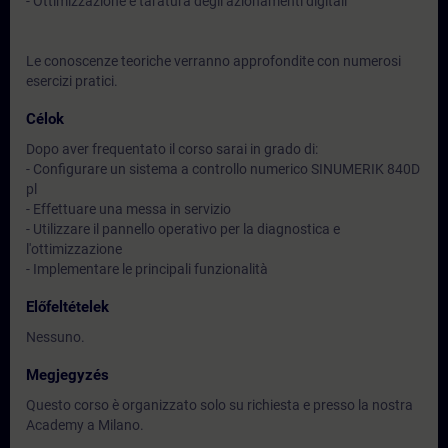
- Ottimizzazione e taratura degli azionamenti digitali
Le conoscenze teoriche verranno approfondite con numerosi
esercizi pratici.
Célok
Dopo aver frequentato il corso sarai in grado di:
- Configurare un sistema a controllo numerico SINUMERIK 840D
pl
- Effettuare una messa in servizio
- Utilizzare il pannello operativo per la diagnostica e
l'ottimizzazione
- Implementare le principali funzionalità
Előfeltételek
Nessuno.
Megjegyzés
Questo corso è organizzato solo su richiesta e presso la nostra
Academy a Milano.