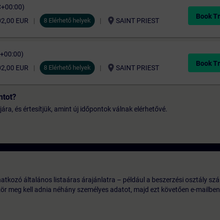
C+00:00)
Book Tr
location_on
02,00 EUR
8 Elérhető helyek
SAINT PRIEST
C+00:00)
Book Tr
location_on
02,00 EUR
8 Elérhető helyek
SAINT PRIEST
ntot?
jára, és értesítjük, amint új időpontok válnak elérhetővé.
tkozó általános listaáras árajánlatra – például a beszerzési osztály szá
ször meg kell adnia néhány személyes adatot, majd ezt követően e-mailben