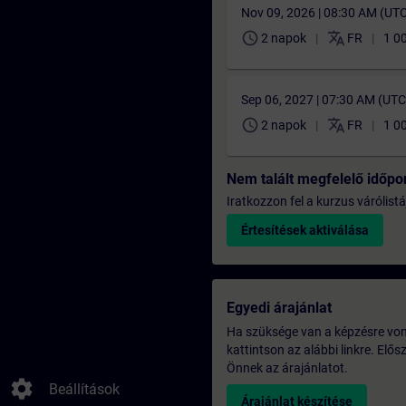
Nov 09, 2026 | 08:30 AM (UT
schedule
translate
2 napok
FR
1 0
Sep 06, 2027 | 07:30 AM (UT
schedule
translate
2 napok
FR
1 0
Nem talált megfelelő időpo
Iratkozzon fel a kurzus várólistá
Értesítések aktiválása
Egyedi árajánlat
Ha szüksége van a képzésre vona
kattintson az alábbi linkre. Elő
Önnek az árajánlatot.
settings
Beállítások
Árajánlat készítése