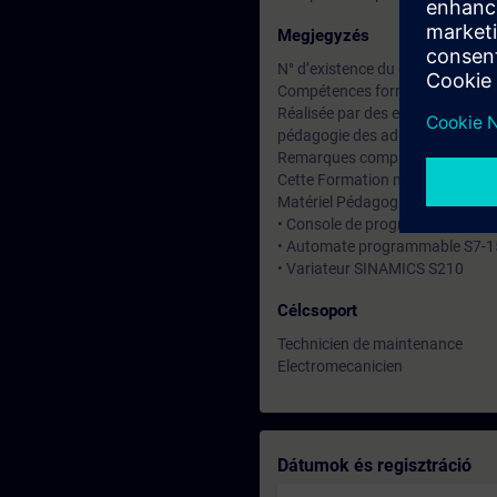
Megjegyzés
N° d’existence du centre de for
Compétences formateur :
Réalisée par des experts assuran
pédagogie des adultes avec un s
Remarques complémentaires :
Cette Formation ne convient pa
Matériel Pédagogique (à titre ind
• Console de programmation (T
• Automate programmable S7-
• Variateur SINAMICS S210
Célcsoport
Technicien de maintenance
Electromecanicien
Dátumok és regisztráció