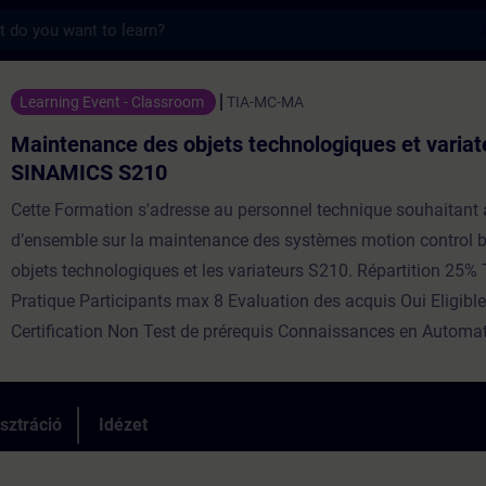
s
ance des objets technologiques et variat
Learning Event - Classroom
TIA-MC-MA
Maintenance des objets technologiques et variat
SINAMICS S210
Cette Formation s'adresse au personnel technique souhaitant 
d’ensemble sur la maintenance des systèmes motion control b
objets technologiques et les variateurs S210. Répartition 25%
Pratique Participants max 8 Evaluation des acquis Oui Eligib
Certification Non Test de prérequis Connaissances en Automa
sztráció
Idézet