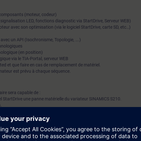
s composants (moteur, codeur)
 (signalisation LED, fonctions diagnostic via StartDrive, Serveur WEB)
eur avec son optimisation (via le logiciel StartDrive, carte SD, etc…)
vec un API (Isochronisme, Topologie, ….)
chnologiques
ologique (en position)
gique via le TIA-Portal, serveur WEB
ted et que faire en cas de remplacement de matériel.
mateur est prévu à chaque séquence.
iaire sera capable de :
ciel StartDrive une panne matérielle du variateur SINAMICS S210.
s.
teur SINAMICS S210.( Echange de composants et chargement des paramètre
 TIA Portal niveau 1 maintenance (TIA-SERV1) ou avoir un niveau équivalen
objectifs.