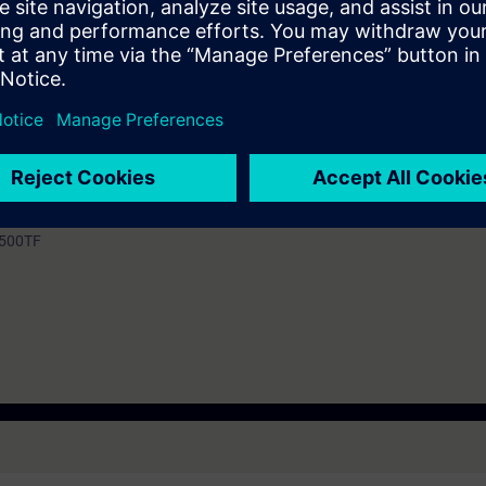
mation SITRAIN : 11 93 00 205 93
t au quotidien des missions techniques auprès des entreprises, formés et 
uivi et une actualisation de leurs compétences théoriques, pratiques, et
s à la gamme de produits S7-300/400
icatif par binôme) :
IA-PORTAL Professional)
1500TF