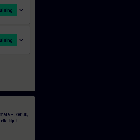
expand_more
aining
expand_more
aining
mára –, kérjük,
 elküldjük