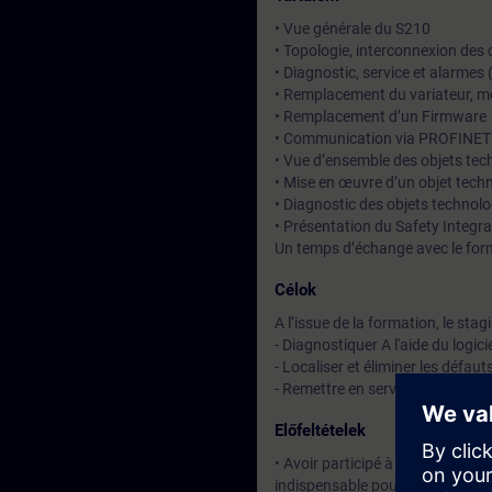
• Vue générale du S210
• Topologie, interconnexion de
• Diagnostic, service et alarmes
• Remplacement du variateur, mot
• Remplacement d’un Firmware
• Communication via PROFINET a
• Vue d’ensemble des objets te
• Mise en œuvre d’un objet techn
• Diagnostic des objets technolo
• Présentation du Safety Integra
Un temps d’échange avec le for
Célok
A l’issue de la formation, le stag
- Diagnostiquer A l'aide du logi
- Localiser et éliminer les défaut
- Remettre en service le varia
Előfeltételek
• Avoir participé à la formation
indispensable pour atteindre les 