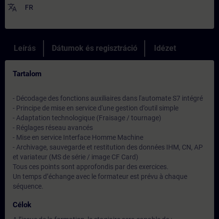
translate
FR
Leírás
Dátumok és regisztráció
Idézet
Tartalom
- Décodage des fonctions auxiliaires dans l'automate S7 intégré
- Principe de mise en service d'une gestion d’outil simple
- Adaptation technologique (Fraisage / tournage)
- Réglages réseau avancés
- Mise en service Interface Homme Machine
- Archivage, sauvegarde et restitution des données IHM, CN, AP
et variateur (MS de série / image CF Card)
Tous ces points sont approfondis par des exercices.
Un temps d’échange avec le formateur est prévu à chaque
séquence.
Célok