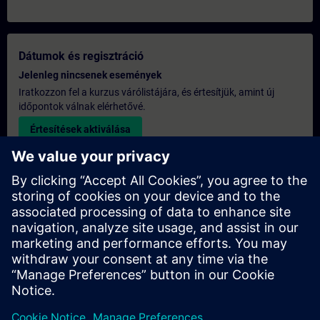
Dátumok és regisztráció
Jelenleg nincsenek események
Iratkozzon fel a kurzus várólistájára, és értesítjük, amint új
időpontok válnak elérhetővé.
Értesítések aktiválása
Egyedi árajánlat
Ha szüksége van a képzésre vonatkozó általános listaáras
árajánlatra – például a beszerzési osztály számára –, kérjük,
kattintson az alábbi linkre. Először meg kell adnia néhány
személyes adatot, majd ezt követően e-mailben elküldjük Önnek
az árajánlatot.
Árajánlat készítése