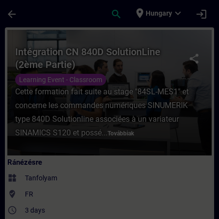
Ugrás a fő tartalomra
Oldal betöltve
place
expand_more
arrow_back
search
login
Hungary
Tanfolyam - Intégration CN 840D SolutionL
Intégration CN 840D SolutionLine
share
(2ème Partie)
Learning Event - Classroom
Cette formation fait suite au stage "84SL-MES1" et
concerne les commandes numériques SINUMERIK
type 840D Solutionline associées à un variateur
SINAMICS S120 et possé...
Továbbiak
Ránézésre
widgets
Tanfolyam
where_to_vote
FR
access_time
3 days