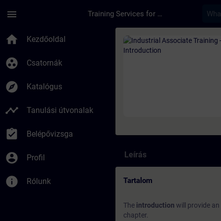
Ugrás a fő tartalomra
Oldal betöltve
menu
Training Services for Digital Industries
Tanfolyam - Industri
home
Kezdőoldal
group_work
Csatornák
explore
Katalógus
timeline
Tanulási útvonalak
assignment_turned_in
Belépővizsga
Leírás
account_circle
Profil
info
Tartalom
Rólunk
The
introduction
will provide an
chapter.