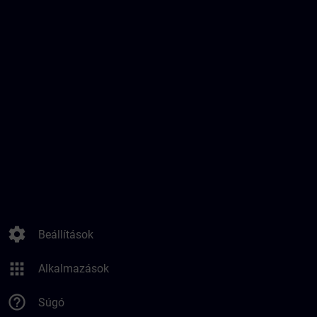
settings
Beállítások
apps
Alkalmazások
help_outline
Súgó