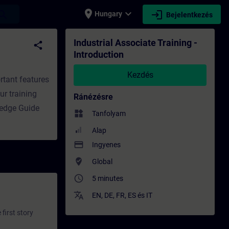
place
expand_more
login
earch
Hungary
Bejelentkezés
zés - Képzés - Szakmai fejlődés | SITRAIN
Industrial Associate Training -
share
Introduction
Kezdés
rtant features
ur training
Ránézésre
ledge Guide
widgets
Tanfolyam
Alap
payment
Ingyenes
where_to_vote
Global
access_time
5 minutes
translate
EN
,
DE
,
FR
,
ES
és
IT
first story