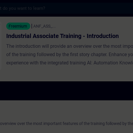
s
al Associate Training - Introduction - Kép
Freemium
ANF_ASS_...
Industrial Associate Training - Introduction
The introduction will provide an overview over the most impo
of the training followed by the first story chapter. Enhance yo
experience with the integrated training AI: Automation Know
 overview over the most important features of the training followed by the 