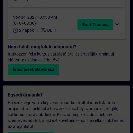
Nov 04, 2027 | 07:30 AM
(UTC+00:00)
expand_more
Book Training
schedule
translate
2 napok
DE
Nem talált megfelelő időpontot?
Iratkozzon fel a kurzus várólistájára, és értesítjük, amint új
időpontok válnak elérhetővé.
Értesítések aktiválása
Egyedi árajánlat
Ha szüksége van a képzésre vonatkozó általános listaáras
árajánlatra – például a beszerzési osztály számára –, kérjük,
kattintson az alábbi linkre. Először meg kell adnia néhány
személyes adatot, majd ezt követően e-mailben elküldjük Önnek
az árajánlatot.