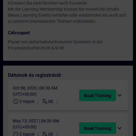
Kursstart bis zwei Wochen nach Kursende.
Mit der Learning Membership können Sie sowohl die Inhalte
dieses Learning Events vertiefen oder wiederholen als auch sich
zu anderen interessanten Themen weiterbilden.
Célcsoport
Planer von sicherheitstechnischen Systemen in der
Prozessindustrie (H/W & S/W)
Dátumok és regisztráció
Oct 08, 2026 | 06:30 AM
(UTC+00:00)
expand_more
Book Training
schedule
translate
2 napok
DE
May 13, 2027 | 06:30 AM
(UTC+00:00)
expand_more
Book Training
schedule
translate
2 napok
DE