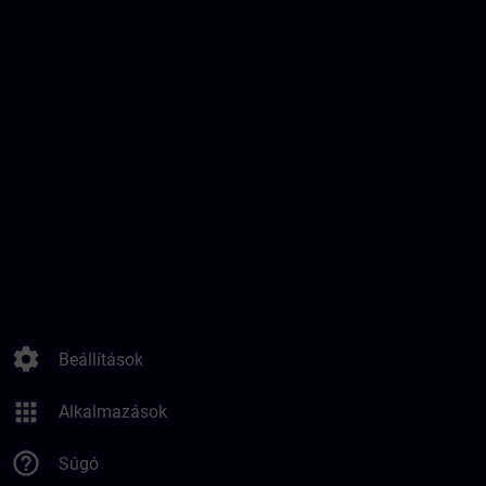
settings
Beállítások
apps
Alkalmazások
help_outline
Súgó